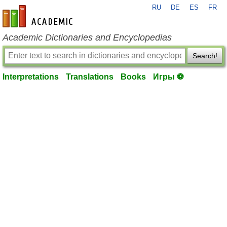
RU
DE
ES
FR
en-academic.com
Academic Dictionaries and Encyclopedias
Search!
Interpretations
Translations
Books
Игры ⚽