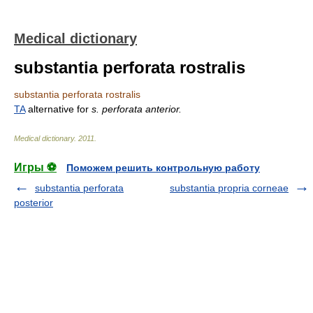
Medical dictionary
substantia perforata rostralis
substantia perforata rostralis
TA
alternative for
s. perforata anterior.
Medical dictionary
.
2011
.
Игры ⚽
Поможем решить контрольную работу
substantia perforata
substantia propria corneae
posterior