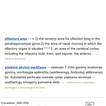
olfactory area
— n 1) the sensory area for olfaction lying in the
parahippocampal gyrus 2) the area of nasal mucosa in which the
olfactory organ is situated * * * 1. an area of the cerebral cortex,
including the olfactory bulb, tract, and trigone, the anterior… …
Medical dictionary
priekinė akytoji medžiaga
— statusas T sritis gyvūnų anatomija,
gyvūnų morfologija apibrėžtis (aukštesniųjų žindúolių) atitikmenys:
lot. Substantia perforata rostralis ryšiai: platesnis terminas –
uodžiamųjų smegenų pamatinė dalis …
Veterinarinės anatomijos,
histologijos ir embriologijos terminai
© Academic, 2000-2026
18+