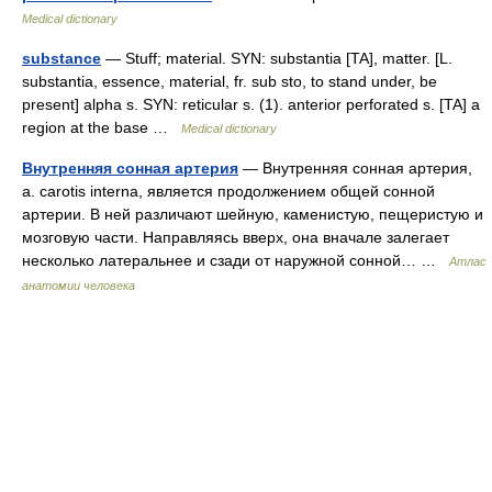
Medical dictionary
substance
— Stuff; material. SYN: substantia [TA], matter. [L.
substantia, essence, material, fr. sub sto, to stand under, be
present] alpha s. SYN: reticular s. (1). anterior perforated s. [TA] a
region at the base …
Medical dictionary
Внутренняя сонная артерия
— Внутренняя сонная артерия,
a. carotis interna, является продолжением общей сонной
артерии. В ней различают шейную, каменистую, пещеристую и
мозговую части. Направляясь вверх, она вначале залегает
несколько латеральнее и сзади от наружной сонной… …
Атлас
анатомии человека