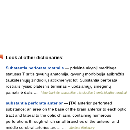
Look at other dictionaries:
Substantia perforata rostralis
— priekinė akytoji medžiaga
statusas T sritis gyvūnų anatomija, gyvūnų morfologija apibrėžtis
(aukštesniųjų žindúolių) atitikmenys: lot. Substantia perforata
rostralis ryšiai: platesnis terminas – uodžiamųjų smegenų
pamatinė dalis …
Veterinarinės anatomijos, histologijos ir embriologijos terminai
substantia perforata anterior
— [TA] anterior perforated
substance: an area on the base of the brain anterior to each optic
tract and lateral to the optic chiasm, containing numerous
perforations through which small branches of the anterior and
middle cerebral arteries are… …
Medical dictionary