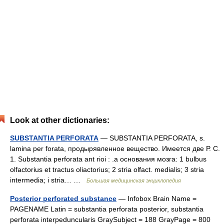
Look at other dictionaries:
SUBSTANTIA PERFORATA
— SUBSTANTIA PERFORATA, s.
lamina per forata, продырявленное вещество. Имеется две Р. С.
1. Substantia perforata ant rioi : .a основания мозга: 1 bulbus
olfactorius et tractus oliactorius; 2 stria olfact. medialis; 3 stria
intermedia; i stria… …
Большая медицинская энциклопедия
Posterior perforated substance
— Infobox Brain Name =
PAGENAME Latin = substantia perforata posterior, substantia
perforata interpeduncularis GraySubject = 188 GrayPage = 800