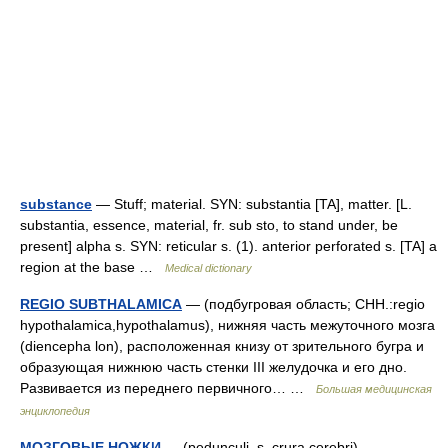
substance
— Stuff; material. SYN: substantia [TA], matter. [L.
substantia, essence, material, fr. sub sto, to stand under, be
present] alpha s. SYN: reticular s. (1). anterior perforated s. [TA] a
region at the base …
Medical dictionary
REGIO SUBTHALAMICA
— (подбугровая область; CHH.:regio
hypothalamica,hypothalamus), нижняя часть межуточного мозга
(diencepha lon), расположенная книзу от зрительного бугра и
образующая нижнюю часть стенки III желудочка и его дно.
Развивается из переднего первичного… …
Большая медицинская
энциклопедия
МОЗГОВЫЕ НОЖКИ
— (pedunculi, s. crura cerebri),