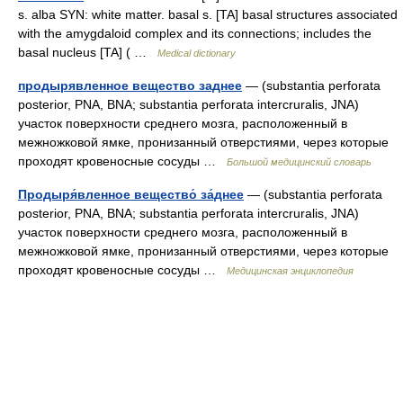
s. alba SYN: white matter. basal s. [TA] basal structures associated
with the amygdaloid complex and its connections; includes the
basal nucleus [TA] ( …
Medical dictionary
продырявленное вещество заднее
— (substantia perforata
posterior, PNA, BNA; substantia perforata intercruralis, JNA)
участок поверхности среднего мозга, расположенный в
межножковой ямке, пронизанный отверстиями, через которые
проходят кровеносные сосуды …
Большой медицинский словарь
Продыря́вленное вещество́ за́днее
— (substantia perforata
posterior, PNA, BNA; substantia perforata intercruralis, JNA)
участок поверхности среднего мозга, расположенный в
межножковой ямке, пронизанный отверстиями, через которые
проходят кровеносные сосуды …
Медицинская энциклопедия