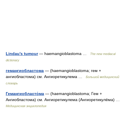
Lindau's tumour
— haemangioblastoma …
The new mediacal
dictionary
гемангиобластома
— (haemangioblastoma; гем +
ангиобластома) см. Ангиоретикулема …
Большой медицинский
словарь
Гемангиобласто́ма
— (haemangioblastoma; Гем +
Ангиобластома) см. Ангиоретикулема (Ангиоретикулёма) …
Медицинская энциклопедия