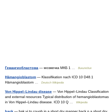
Гемангиобластома
— мозжечка МКБ 1 …
Википедия
Hämangioblastom
— Klassifikation nach ICD 10 D48.1
Hämangioblastom …
Deutsch Wikipedia
Von Hippel–Lindau disease
— Von Hippel–Lindau Classification
and external resources Typical distribution of hemangioblastomas
in Von Hippel–Lindau disease. ICD 10 Q …
Wikipedia
hack
— hak vi to cough in a short dry manner hack n a short dry