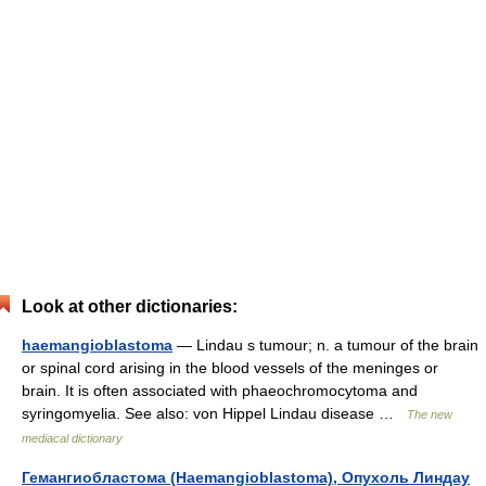
Look at other dictionaries:
haemangioblastoma
— Lindau s tumour; n. a tumour of the brain
or spinal cord arising in the blood vessels of the meninges or
brain. It is often associated with phaeochromocytoma and
syringomyelia. See also: von Hippel Lindau disease …
The new
mediacal dictionary
Гемангиобластома (Haemangioblastoma), Опухоль Линдау