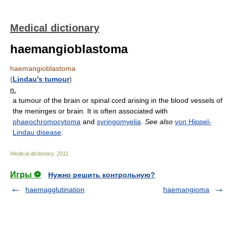
Medical dictionary
haemangioblastoma
haemangioblastoma
(
Lindau's tumour
)
n.
a tumour of the brain or spinal cord arising in the blood vessels of
the meninges or brain. It is often associated with
phaeochromocytoma
and
syringomyelia
.
See also
von Hippel-
Lindau disease
.
Medical dictionary
.
2011
.
Игры ⚽
Нужно решить контрольную?
haemagglutination
haemangioma