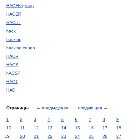
HACEK group
HACER
HAChT
hack
hacking
hacking cough
HACR
HACS
hACSP
HACT
HAD
Страницы
←
предыдущая
следующая
→
1
2
3
4
5
6
7
8
9
10
11
12
13
14
15
16
17
18
19
20
21
22
23
24
25
26
27