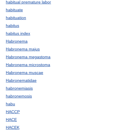
habitual premature labor
habituate
habituation
habitus
habitus index
Habronema
Habronema majus
Habronema megastoma
Habronema microstoma
Habronema muscae
Habronematidae
habronemiasis
habronemosis
habu
HACCP
HACE
HACEK