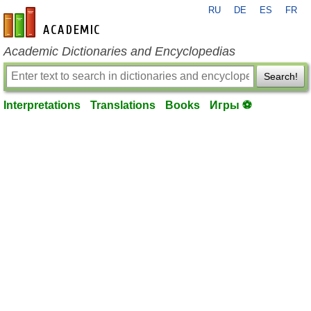
RU
DE
ES
FR
en-academic.com
Academic Dictionaries and Encyclopedias
Search!
Interpretations
Translations
Books
Игры ⚽