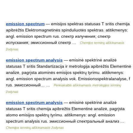
emission spectrum
— emisijos spektras statusas T sritis chemija
apibrėžtis Elektromagnetinės spinduliuotės spektras. atitikmenys:
angl. emission spectrum rus. спектр излучения; спектр
испускания; эмиссионный спектр …
Chemijos terminų aiškinamasis
žodynas
emission spectrum analysis
— emisinė spektrinė analizė
statusas T sritis Standartizacija ir metrologija apibrėžtis Elementinė
analizė, pagrįsta atominės emisijos spektrų tyrimu. atitikmenys:
angl. emission spectrum analysis vok. Emissionsspektralanalyse, f
rus. эмиссионный… …
Penkiakalbis aiškinamasis metrologijos terminų
žodynas
emission spectrum analysis
— emisinė spektrinė analizė
statusas T sritis chemija apibrėžtis Elementinė analizė, pagrįsta
atomo emisijos spektrų tyrimu. atitikmenys: angl. emission
spectrum analysis rus. эмиссионный спектральный анализ …
Chemijos terminų aiškinamasis žodynas