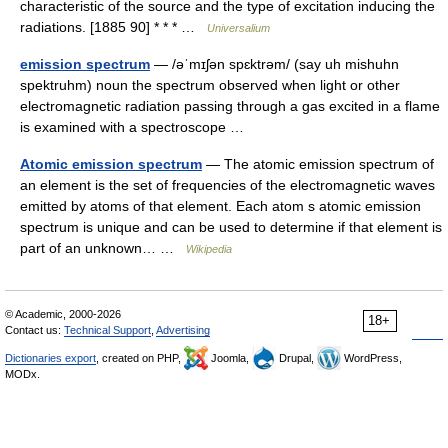
characteristic of the source and the type of excitation inducing the
radiations. [1885 90] * * * …
Universalium
emission spectrum
— /əˈmɪʃən spɛktrəm/ (say uh mishuhn
spektruhm) noun the spectrum observed when light or other
electromagnetic radiation passing through a gas excited in a flame
is examined with a spectroscope …
Atomic emission spectrum
— The atomic emission spectrum of
an element is the set of frequencies of the electromagnetic waves
emitted by atoms of that element. Each atom s atomic emission
spectrum is unique and can be used to determine if that element is
part of an unknown… …
Wikipedia
© Academic, 2000-2026
18+
Contact us:
Technical Support
,
Advertising
Dictionaries export
, created on PHP,
Joomla,
Drupal,
WordPress,
MODx.