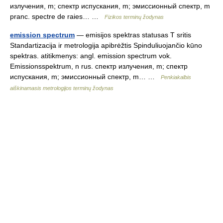
излучения, m; спектр испускания, m; эмиссионный спектр, m
pranc. spectre de raies… …
Fizikos terminų žodynas
emission spectrum
— emisijos spektras statusas T sritis
Standartizacija ir metrologija apibrėžtis Spinduliuojančio kūno
spektras. atitikmenys: angl. emission spectrum vok.
Emissionsspektrum, n rus. спектр излучения, m; спектр
испускания, m; эмиссионный спектр, m… …
Penkiakalbis
aiškinamasis metrologijos terminų žodynas