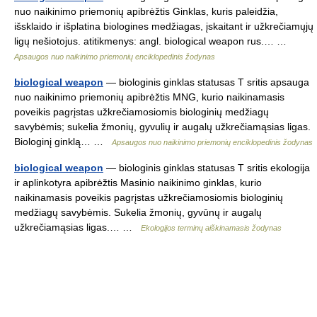
nuo naikinimo priemonių apibrėžtis Ginklas, kuris paleidžia,
išsklaido ir išplatina biologines medžiagas, įskaitant ir užkrečiamųjų
ligų nešiotojus. atitikmenys: angl. biological weapon rus.… …
Apsaugos nuo naikinimo priemonių enciklopedinis žodynas
biological weapon
— biologinis ginklas statusas T sritis apsauga
nuo naikinimo priemonių apibrėžtis MNG, kurio naikinamasis
poveikis pagrįstas užkrečiamosiomis biologinių medžiagų
savybėmis; sukelia žmonių, gyvulių ir augalų užkrečiamąsias ligas.
Biologinį ginklą… …
Apsaugos nuo naikinimo priemonių enciklopedinis žodynas
biological weapon
— biologinis ginklas statusas T sritis ekologija
ir aplinkotyra apibrėžtis Masinio naikinimo ginklas, kurio
naikinamasis poveikis pagrįstas užkrečiamosiomis biologinių
medžiagų savybėmis. Sukelia žmonių, gyvūnų ir augalų
užkrečiamąsias ligas.… …
Ekologijos terminų aiškinamasis žodynas