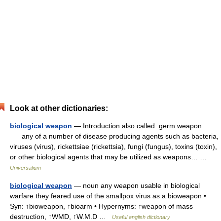
Look at other dictionaries:
biological weapon
— Introduction also called germ weapon
any of a number of disease producing agents such as bacteria,
viruses (virus), rickettsiae (rickettsia), fungi (fungus), toxins (toxin),
or other biological agents that may be utilized as weapons… …
Universalium
biological weapon
— noun any weapon usable in biological
warfare they feared use of the smallpox virus as a bioweapon •
Syn: ↑bioweapon, ↑bioarm • Hypernyms: ↑weapon of mass
destruction, ↑WMD, ↑W.M.D …
Useful english dictionary