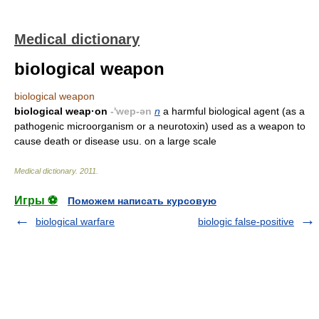
Medical dictionary
biological weapon
biological weapon
biological weap·on
-'wep-ən
n
a harmful biological agent (as a
pathogenic microorganism or a neurotoxin) used as a weapon to
cause death or disease usu. on a large scale
Medical dictionary
.
2011
.
Игры ⚽
Поможем написать курсовую
biological warfare
biologic false-positive