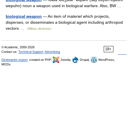
wepuhn) noun a weapon used in biological warfare. Also, BW …
biological weapon
— An item of materiel which projects,
disperses, or disseminates a biological agent including arthropod
vectors …
Military dictionary
© Academic, 2000-2026
18+
Contact us:
Technical Support
,
Advertising
Dictionaries export
, created on PHP,
Joomla,
Drupal,
WordPress,
MODx.