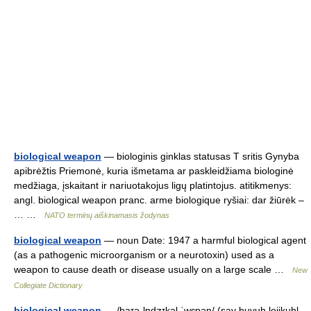
biological weapon
— biologinis ginklas statusas T sritis Gynyba
apibrėžtis Priemonė, kuria išmetama ar paskleidžiama biologinė
medžiaga, įskaitant ir nariuotakojus ligų platintojus. atitikmenys:
angl. biological weapon pranc. arme biologique ryšiai: dar žiūrėk –
… …
NATO terminų aiškinamasis žodynas
biological weapon
— noun Date: 1947 a harmful biological agent
(as a pathogenic microorganism or a neurotoxin) used as a
weapon to cause death or disease usually on a large scale …
New
Collegiate Dictionary
biological weapon
— /baɪəˌlɒdʒɪkəl ˈwɛpən/ (say buyuh.lojikuhl