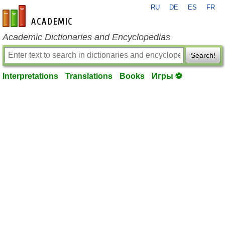
RU
DE
ES
FR
en-academic.com
Academic Dictionaries and Encyclopedias
Search!
Interpretations
Translations
Books
Игры ⚽