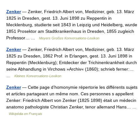
Zenker
— Zenker, Friedrich Albert von, Mediziner, geb. 13. März
1825 in Dresden, gest. 13. Juni 1898 zu Reppentin in
Mecklenburg, studierte seit 1843 in Leipzig und Heidelberg, wurde
1851 Prosektor am Stadtkrankenhaus in Dresden, 1855 zugleich
Professor… …
Meyers Großes Konversations-Lexikon
Zenker
— Zenker, Friedrich Albert von, Mediziner, geb. 13. März
1825 zu Dresden, 1862 Prof. in Erlangen, gest. 13. Juni 1898 in
Reppentin (Mecklenburg); Entdecker der Trichinenkrankheit durch
seine Abhandlung in Virchows »Archiv« (1860); schrieb ferner:…
…
Kleines Konversations-Lexikon
Zenker
— Cette page d’homonymie répertorie les différents sujets
et articles partageant un même nom. Ces personnes s appellent
Zenker: Friedrich Albert von Zenker (1825 1898) était un médecin
anatomo pathologiste Christian Zenker, tenor allemand Hans… …
Wikipédia en Français