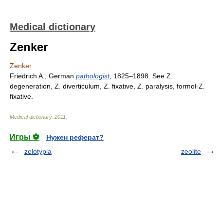
Medical dictionary
Zenker
Zenker
Friedrich A., German
pathologist
, 1825–1898. See Z.
degeneration, Z. diverticulum, Z. fixative, Z. paralysis, formol-Z.
fixative.
Medical dictionary
.
2011
.
Игры ⚽
Нужен реферат?
zelotypia
zeolite