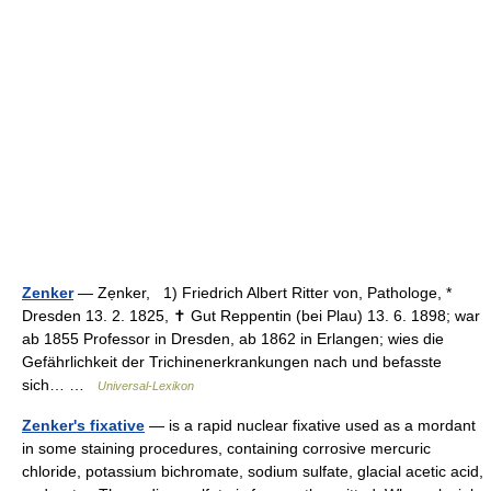
Zenker
— Zẹnker, 1) Friedrich Albert Ritter von, Pathologe, *
Dresden 13. 2. 1825, ✝ Gut Reppentin (bei Plau) 13. 6. 1898; war
ab 1855 Professor in Dresden, ab 1862 in Erlangen; wies die
Gefährlichkeit der Trichinenerkrankungen nach und befasste
sich… …
Universal-Lexikon
Zenker's fixative
— is a rapid nuclear fixative used as a mordant
in some staining procedures, containing corrosive mercuric
chloride, potassium bichromate, sodium sulfate, glacial acetic acid,