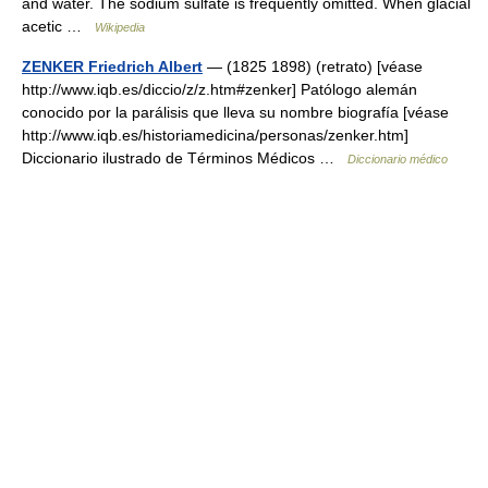
and water. The sodium sulfate is frequently omitted. When glacial
acetic …
Wikipedia
ZENKER Friedrich Albert
— (1825 1898) (retrato) [véase
http://www.iqb.es/diccio/z/z.htm#zenker] Patólogo alemán
conocido por la parálisis que lleva su nombre biografía [véase
http://www.iqb.es/historiamedicina/personas/zenker.htm]
Diccionario ilustrado de Términos Médicos …
Diccionario médico