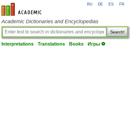
RU
DE
ES
FR
en-academic.com
Academic Dictionaries and Encyclopedias
Search!
Interpretations
Translations
Books
Игры ⚽