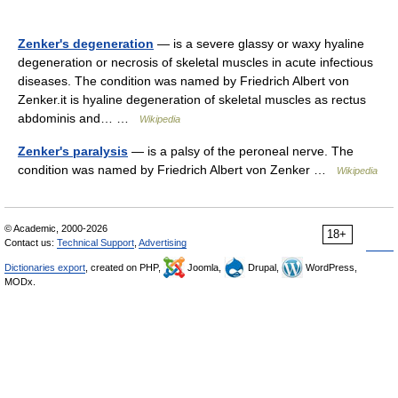
Zenker's degeneration
— is a severe glassy or waxy hyaline
degeneration or necrosis of skeletal muscles in acute infectious
diseases. The condition was named by Friedrich Albert von
Zenker.it is hyaline degeneration of skeletal muscles as rectus
abdominis and… …
Wikipedia
Zenker's paralysis
— is a palsy of the peroneal nerve. The
condition was named by Friedrich Albert von Zenker …
Wikipedia
© Academic, 2000-2026
18+
Contact us:
Technical Support
,
Advertising
Dictionaries export
, created on PHP,
Joomla,
Drupal,
WordPress,
MODx.