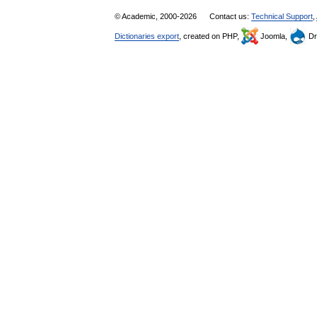
© Academic, 2000-2026
Contact us:
Technical Support
,
Dictionaries export
, created on PHP,
Joomla,
Dr