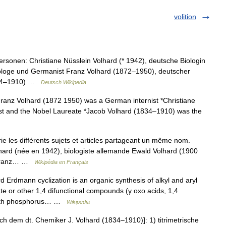
volition
rsonen: Christiane Nüsslein Volhard (* 1942), deutsche Biologin
ologe und Germanist Franz Volhard (1872–1950), deutscher
1834–1910) …
Deutsch Wikipedia
ranz Volhard (1872 1950) was a German internist *Christiane
ist and the Nobel Laureate *Jacob Volhard (1834–1910) was the
 les différents sujets et articles partageant un même nom.
olhard (née en 1942), biologiste allemande Ewald Volhard (1900
d Franz… …
Wikipédia en Français
Erdmann cyclization is an organic synthesis of alkyl and aryl
te or other 1,4 difunctional compounds (γ oxo acids, 1,4
) with phosphorus… …
Wikipedia
nach dem dt. Chemiker J. Volhard (1834–1910)]: 1) titrimetrische