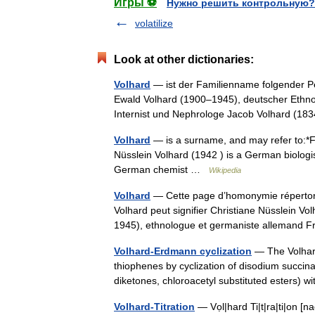
Игры ⚽
Нужно решить контрольную?
volatilize
Look at other dictionaries:
Volhard
— ist der Familienname folgender Pe
Ewald Volhard (1900–1945), deutscher Ethn
Internist und Nephrologe Jacob Volhard (
Volhard
— is a surname, and may refer to:*F
Nüsslein Volhard (1942 ) is a German biolog
German chemist …
Wikipedia
Volhard
— Cette page d’homonymie répertorie
Volhard peut signifier Christiane Nüsslein V
1945), ethnologue et germaniste alleman
Volhard-Erdmann cyclization
— The Volhard 
thiophenes by cyclization of disodium succina
diketones, chloroacetyl substituted esters
Volhard-Titration
— Vọl|hard Ti|t|ra|ti|on [