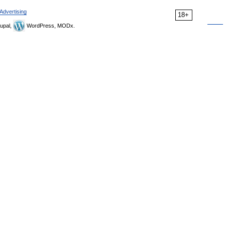
Advertising
18+
upal,
WordPress, MODx.