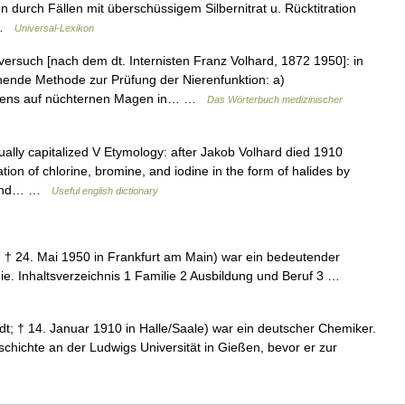
durch Fällen mit überschüssigem Silbernitrat u. Rücktitration
… …
Universal-Lexikon
ersuch [nach dem dt. Internisten Franz Volhard, 1872 1950]: in
ende Methode zur Prüfung der Nierenfunktion: a)
orgens auf nüchternen Magen in… …
Das Wörterbuch medizinischer
ally capitalized V Etymology: after Jakob Volhard died 1910
on of chlorine, bromine, and iodine in the form of halides by
te and… …
Useful english dictionary
 † 24. Mai 1950 in Frankfurt am Main) war ein bedeutender
gie. Inhaltsverzeichnis 1 Familie 2 Ausbildung und Beruf 3 …
dt; † 14. Januar 1910 in Halle/Saale) war ein deutscher Chemiker.
schichte an der Ludwigs Universität in Gießen, bevor er zur