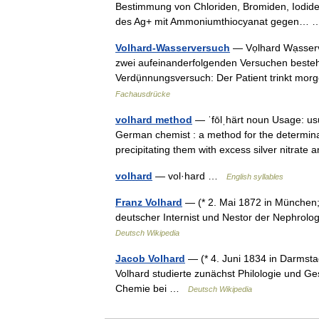
Bestimmung von Chloriden, Bromiden, Iodiden 
des Ag+ mit Ammoniumthiocyanat gegen
Volhard-Wasserversuch
— Vọlhard Wạsserv
zwei aufeinanderfolgenden Versuchen besteh
Verdụ̈nnungsversuch: Der Patient trinkt m
Fachausdrücke
volhard method
— ˈfōlˌhärt noun Usage: usu
German chemist : a method for the determinati
precipitating them with excess silver nitra
volhard
— vol·hard …
English syllables
Franz Volhard
— (* 2. Mai 1872 in München;
deutscher Internist und Nestor der Nephrolo
Deutsch Wikipedia
Jacob Volhard
— (* 4. Juni 1834 in Darmsta
Volhard studierte zunächst Philologie und Ge
Chemie bei …
Deutsch Wikipedia