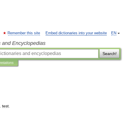
Remember this site
Embed dictionaries into your website
EN
s and Encyclopedias
Search!
pretations
.
test
.