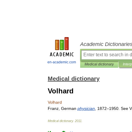
Academic Dictionarie
en-academic.com
Medical dictionary
Inter
Medical dictionary
Volhard
Volhard
Franz
,
German
physician
,
1872
–
1950
.
See
V
Medical
dictionary
.
2011
.