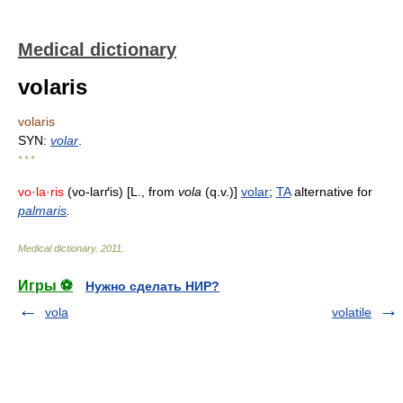
Medical dictionary
volaris
volaris
SYN:
volar
.
* * *
vo·la·ris
(vo-larґis) [L., from
vola
(q.v.)]
volar
;
TA
alternative for
palmaris
.
Medical dictionary
.
2011
.
Игры ⚽
Нужно сделать НИР?
vola
volatile