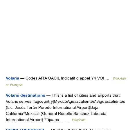
Volaris
— Codes AITA OACIL Indicatif d appel Y4 VOI …
Wikipédia
en Français
Volaris destinations
— This is a list of cities and airports that
Volaris serves:flagcountry|MexicoAguascalientes* Aguascalientes
(Lic. Jesús Terán Peredo International Airport)Baja
California*Mexicali (General Rodolfo Sánchez Taboada
International Airport) *Tijuana… …
Wikipedia