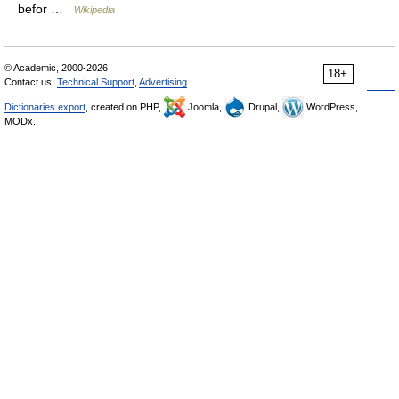
befor …
Wikipedia
© Academic, 2000-2026
18+
Contact us:
Technical Support
,
Advertising
Dictionaries export
, created on PHP,
Joomla,
Drupal,
WordPress,
MODx.