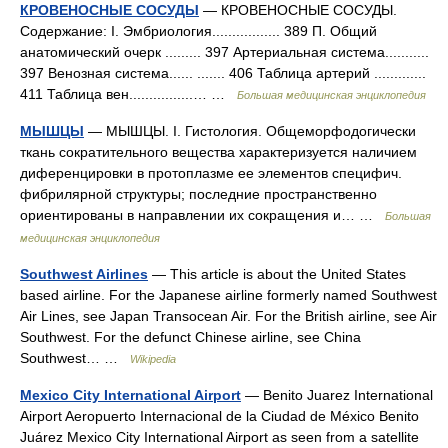
КРОВЕНОСНЫЕ СОСУДЫ
— КРОВЕНОСНЫЕ СОСУДЫ.
Содержание: I. Эмбриология................. 389 П. Общий
анатомический очерк ......... 397 Артериальная система...........
397 Венозная система...... ....... 406 Таблица артерий .............
411 Таблица вен................… …
Большая медицинская энциклопедия
МЫШЦЫ
— МЫШЦЫ. I. Гистология. Общеморфодогически
ткань сократительного вещества характеризуется наличием
диференцировки в протоплазме ее элементов специфич.
фибрилярной структуры; последние пространственно
ориентированы в направлении их сокращения и… …
Большая
медицинская энциклопедия
Southwest Airlines
— This article is about the United States
based airline. For the Japanese airline formerly named Southwest
Air Lines, see Japan Transocean Air. For the British airline, see Air
Southwest. For the defunct Chinese airline, see China
Southwest… …
Wikipedia
Mexico City International Airport
— Benito Juarez International
Airport Aeropuerto Internacional de la Ciudad de México Benito
Juárez Mexico City International Airport as seen from a satellite