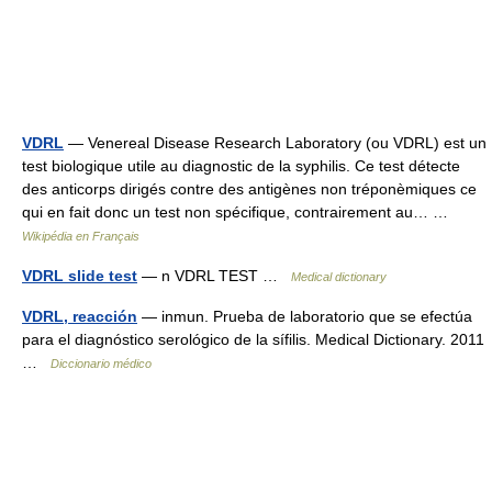
VDRL
— Venereal Disease Research Laboratory (ou VDRL) est un
test biologique utile au diagnostic de la syphilis. Ce test détecte
des anticorps dirigés contre des antigènes non tréponèmiques ce
qui en fait donc un test non spécifique, contrairement au… …
Wikipédia en Français
VDRL slide test
— n VDRL TEST …
Medical dictionary
VDRL, reacción
— inmun. Prueba de laboratorio que se efectúa
para el diagnóstico serológico de la sífilis. Medical Dictionary. 2011
…
Diccionario médico