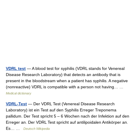
VDRL test
— A blood test for syphilis (VDRL stands for Venereal
Disease Research Laboratory) that detects an antibody that is
present in the bloodstream when a patient has syphilis. A negative
(nonreactive) VDRL is compatible with a person not having… …
Medical dictionary
VDRL-Test
— Der VDRL Test (Venereal Disease Research
Laboratory) ist ein Test auf den Syphilis Erreger Treponema
pallidum. Der Test spricht 5 – 6 Wochen nach der Infektion auf den
Erreger an. Der VDRL Test spricht auf antilipoidalen Antikörper an.
Es… …
Deutsch Wikipedia