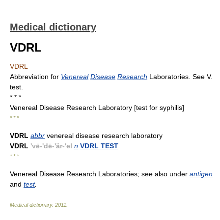
Medical dictionary
VDRL
VDRL
Abbreviation for
Venereal
Disease
Research
Laboratories. See V.
test.
* * *
Venereal Disease Research Laboratory [test for syphilis]
* * *
VDRL
abbr
venereal disease research laboratory
VDRL
'vē-'dē-'är-'el
n
VDRL TEST
* * *
Venereal Disease Research Laboratories; see also under
antigen
and
test
.
Medical dictionary
.
2011
.