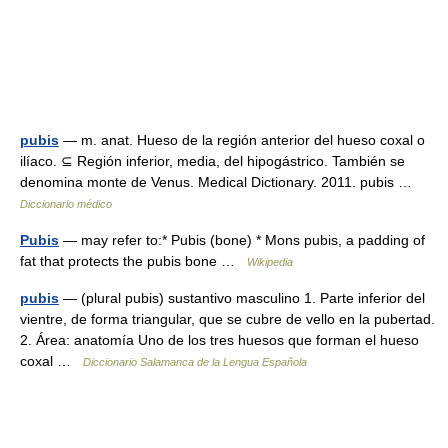
pubis
— m. anat. Hueso de la región anterior del hueso coxal o
ilíaco. ⊆ Región inferior, media, del hipogástrico. También se
denomina monte de Venus. Medical Dictionary. 2011. pubis …
Diccionario médico
Pubis
— may refer to:* Pubis (bone) * Mons pubis, a padding of
fat that protects the pubis bone …
Wikipedia
pubis
— (plural pubis) sustantivo masculino 1. Parte inferior del
vientre, de forma triangular, que se cubre de vello en la pubertad.
2. Área: anatomía Uno de los tres huesos que forman el hueso
coxal …
Diccionario Salamanca de la Lengua Española