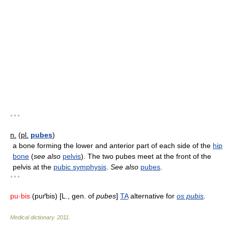
* * *
n.
(
pl.
pubes
)
a bone forming the lower and anterior part of each side of the
hip
bone
(
see also
pelvis
). The two pubes meet at the front of the
pelvis at the
pubic symphysis
.
See also
pubes
.
* * *
pu·bis
(puґbis) [L., gen. of
pubes
]
TA
alternative for
os pubis
.
Medical dictionary
.
2011
.