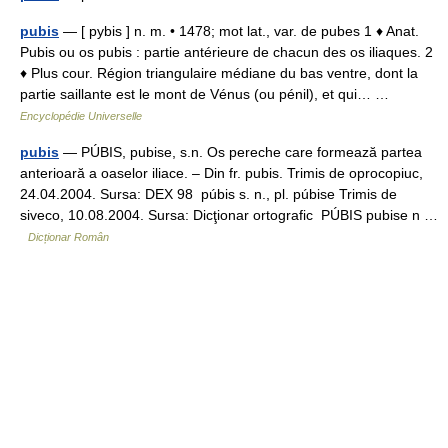
pubis
— [ pybis ] n. m. • 1478; mot lat., var. de pubes 1 ♦ Anat.
Pubis ou os pubis : partie antérieure de chacun des os iliaques. 2
♦ Plus cour. Région triangulaire médiane du bas ventre, dont la
partie saillante est le mont de Vénus (ou pénil), et qui… …
Encyclopédie Universelle
pubis
— PÚBIS, pubise, s.n. Os pereche care formează partea
anterioară a oaselor iliace. – Din fr. pubis. Trimis de oprocopiuc,
24.04.2004. Sursa: DEX 98 púbis s. n., pl. púbise Trimis de
siveco, 10.08.2004. Sursa: Dicţionar ortografic PÚBIS pubise n …
Dicționar Român