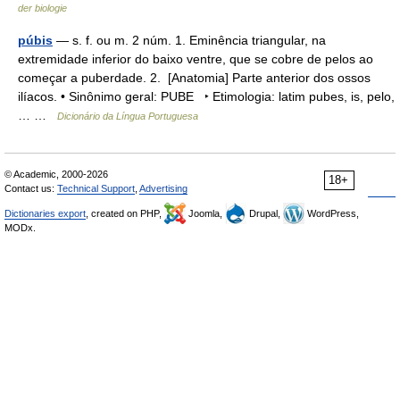
der biologie
púbis
— s. f. ou m. 2 núm. 1. Eminência triangular, na
extremidade inferior do baixo ventre, que se cobre de pelos ao
começar a puberdade. 2. [Anatomia] Parte anterior dos ossos
ilíacos. • Sinônimo geral: PUBE ‣ Etimologia: latim pubes, is, pelo,
… …
Dicionário da Língua Portuguesa
© Academic, 2000-2026
18+
Contact us:
Technical Support
,
Advertising
Dictionaries export
, created on PHP,
Joomla,
Drupal,
WordPress,
MODx.