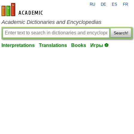
RU
DE
ES
FR
en-academic.com
Academic Dictionaries and Encyclopedias
Search!
Interpretations
Translations
Books
Игры ⚽