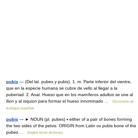
pubis
— (Del lat. pubes y pubis). 1. m. Parte inferior del vientre,
que en la especie humana se cubre de vello al llegar a la
pubertad. 2. Anat. Hueso que en los mamíferos adultos se une al
ilion y al isquion para formar el hueso innominado …
Diccionario de
la lengua española
pubis
— ► NOUN (pl. pubes) ▪ either of a pair of bones forming
the two sides of the pelvis. ORIGIN from Latin os pubis bone of the
pubes …
English terms dictionary