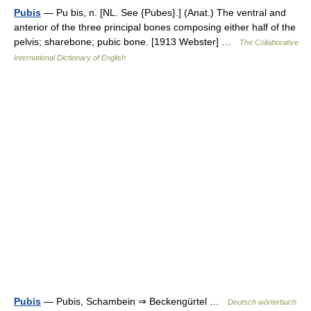
Pubis
— Pu bis, n. [NL. See {Pubes}.] (Anat.) The ventral and
anterior of the three principal bones composing either half of the
pelvis; sharebone; pubic bone. [1913 Webster] …
The Collaborative
International Dictionary of English
Pubis
— Pubis, Schambein ⇒ Beckengürtel …
Deutsch wörterbuch