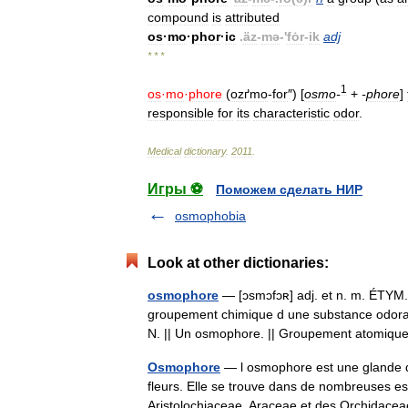
compound
is
attributed
os
·
mo
·
phor
·
ic
.
äz
-
mə
-'
fȯr
-
ik
adj
* * *
1
os
·
mo
·
phore
(
ozґmo
-
for
″) [
osmo
-
+
-
phore
]
responsible
for
its
characteristic
odor
.
Medical
dictionary
.
2011
.
Игры ⚽
Поможем сделать НИР
osmophobia
Look at other dictionaries:
osmophore
— [ɔsmɔfɔʀ] adj. et n. m. ÉTYM. 
groupement chimique d une substance odorant
N. || Un osmophore. || Groupement atomiq
Osmophore
— l osmophore est une glande qui
fleurs. Elle se trouve dans de nombreuses e
Aristolochiaceae, Araceae et des Orchida