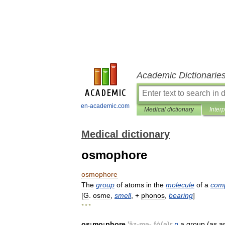
Academic Dictionarie
en-academic.com
Medical dictionary
Inter
Medical dictionary
osmophore
osmophore
The
group
of
atoms
in
the
molecule
of
a
com
[
G
.
osme
,
smell
, +
phonos
,
bearing
]
* * *
os
·
mo
·
phore
'
äz
-
mə
-.
fȯ
(
ə
)
r
n
a
group
(
as
a