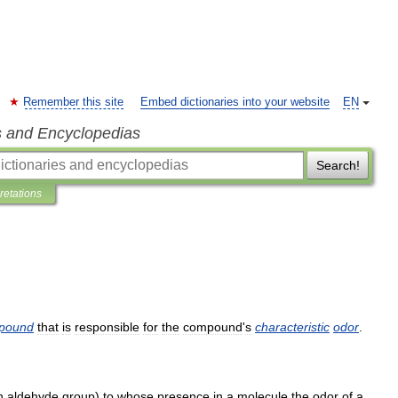
Remember this site
Embed dictionaries into your website
EN
s and Encyclopedias
Search!
pretations
pound
that
is
responsible
for
the
compound
'
s
characteristic
odor
.
n
aldehyde
group
)
to
whose
presence
in
a
molecule
the
odor
of
a