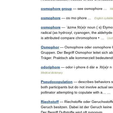
osmophore group
— see osmophore …
Me
osmophore
— os·mo·phore …
English syllabl
osmophore
— ˈäzməˌfō(ə)r noun ( s) Etymolo
radical (as hydroxyl, cyanogen, the aldehyd
is attributed compare chromophore • …
Usefu
Osmophor
— Osmophore oder osmophore Grup
Gruppen. Der Begriff Osmophor leitet sich 
Träger. Praktisch alle kommerziell bedeut
odoriphore
— odor·i·phore ō där ə .fō(ə)r
Medical dictionary
Pseudocopulation
— describes behaviors sim
both participants but do not involve actual se
pollinator attempting to copulate with a… 
Riechstoff
— Riechstoffe oder Geruchsstoffe 
Geruch besitzen. Dabei ist der Geruch keine
Der Begriff Duftstoffe wird oft synonym… 