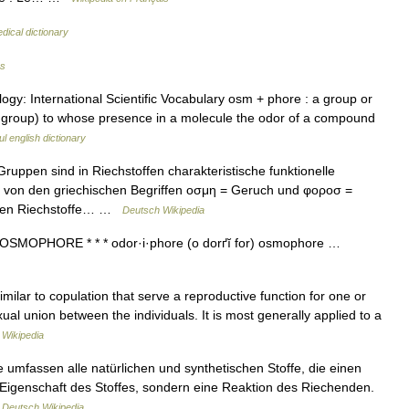
dical dictionary
es
gy: International Scientific Vocabulary osm + phore : a group or
e group) to whose presence in a molecule the odor of a compound
l english dictionary
pen sind in Riechstoffen charakteristische funktionelle
ab von den griechischen Begriffen οσμη = Geruch und φοροσ =
enden Riechstoffe… …
Deutsch Wikipedia
 n OSMOPHORE * * * odor·i·phore (o dorґĭ for) osmophore …
ilar to copulation that serve a reproductive function for one or
xual union between the individuals. It is most generally applied to a
…
Wikipedia
umfassen alle natürlichen und synthetischen Stoffe, die einen
 Eigenschaft des Stoffes, sondern eine Reaktion des Riechenden.
…
Deutsch Wikipedia