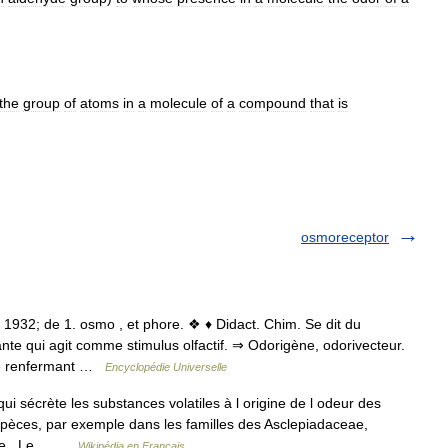
the
group
of
atoms
in
a
molecule
of
a
compound
that
is
osmoreceptor
1932; de 1. osmo , et phore. ❖ ♦ Didact. Chim. Se dit du
e qui agit comme stimulus olfactif. ⇒ Odorigène, odorivecteur.
ue renfermant …
Encyclopédie Universelle
 sécrète les substances volatiles à l origine de l odeur des
spèces, par exemple dans les familles des Asclepiadaceae,
ceae . Le… …
Wikipédia en Français