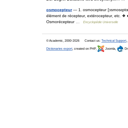
osmocepteur
— 1. osmocepteur [ɔsmosɛptœʀ
élément de récepteur, extérocepteur, etc. ❖ ♦
Osmorécepteur …
Encyclopédie Universelle
© Academic, 2000-2026
Contact us:
Technical Support
,
Dictionaries export
, created on PHP,
Joomla,
Dr