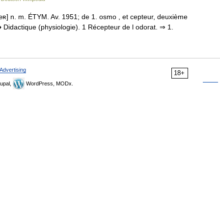
] n. m. ÉTYM. Av. 1951; de 1. osmo , et cepteur, deuxième
 Didactique (physiologie). 1 Récepteur de l odorat. ⇒ 1.
Advertising
18+
upal,
WordPress, MODx.