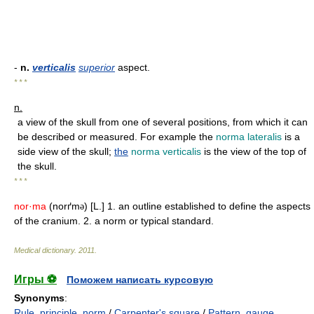
-
n.
verticalis
superior
aspect.
* * *
n.
a view of the skull from one of several positions, from which it can
be described or measured. For example the
norma lateralis
is a
side view of the skull;
the
norma verticalis
is the view of the top of
the skull.
* * *
nor·ma
(norґm
) [L.] 1. an outline established to define the aspects
ə
of the cranium. 2. a norm or typical standard.
Medical dictionary
.
2011
.
Игры ⚽
Поможем написать курсовую
Synonyms
:
Rule
,
principle
,
norm
/
Carpenter's square
/
Pattern
,
gauge
,