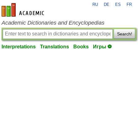
RU
DE
ES
FR
en-academic.com
Academic Dictionaries and Encyclopedias
Search!
Interpretations
Translations
Books
Игры ⚽