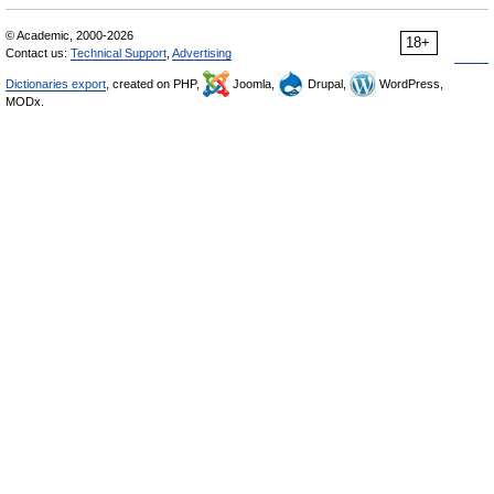
© Academic, 2000-2026
18+
Contact us:
Technical Support
,
Advertising
Dictionaries export
, created on PHP,
Joomla,
Drupal,
WordPress,
MODx.