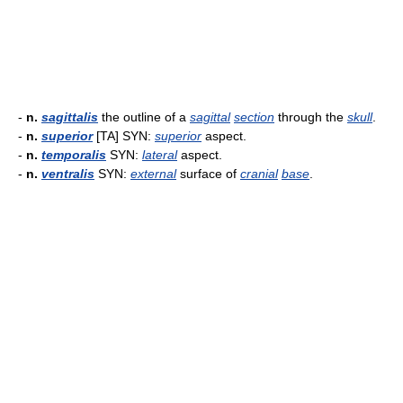
-
n.
sagittalis
the outline of a
sagittal
section
through the
skull
.
-
n.
superior
[TA] SYN:
superior
aspect.
-
n.
temporalis
SYN:
lateral
aspect.
-
n.
ventralis
SYN:
external
surface of
cranial
base
.