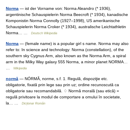
Norma
— ist der Vorname von: Norma Aleandro (* 1936),
argentinische Schauspielerin Norma Beecroft (* 1934), kanadische
Komponistin Norma Connolly (1927–1998), US amerikanische
Schauspielerin Norma Croker (* 1934), australische Leichtathletin
Norma… …
Deutsch Wikipedia
Norma
— (female name) is a popular girl s name. Norma may also
refer to: In science and technology: Norma (constellation), of the
southern sky Cygnus Arm, also known as the Norma Arm, a spiral
arm in the Milky Way galaxy 555 Norma, a minor planet NORMA…
…
Wikipedia
normă
— NÓRMĂ, norme, s.f. 1. Regulă, dispoziţie etc.
obligatorie, fixată prin lege sau prin uz; ordine recunoscută ca
obligatorie sau recomandabilă. ♢ Normă morală (sau etică) =
regulă privitoare la modul de comportare a omului în societate,
la… …
Dicționar Român