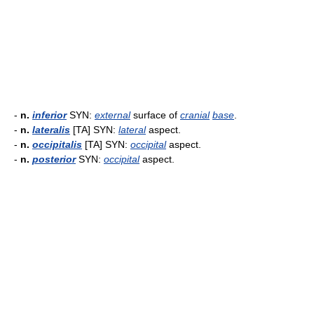
-
n.
inferior
SYN:
external
surface of
cranial
base
.
-
n.
lateralis
[TA] SYN:
lateral
aspect.
-
n.
occipitalis
[TA] SYN:
occipital
aspect.
-
n.
posterior
SYN:
occipital
aspect.