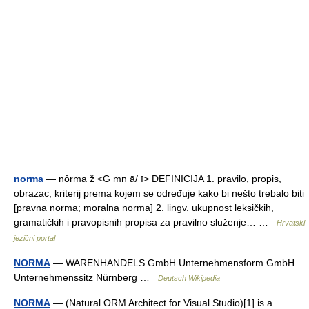
norma
— nȏrma ž <G mn ā/ ī> DEFINICIJA 1. pravilo, propis,
obrazac, kriterij prema kojem se određuje kako bi nešto trebalo biti
[pravna norma; moralna norma] 2. lingv. ukupnost leksičkih,
gramatičkih i pravopisnih propisa za pravilno služenje… …
Hrvatski
jezični portal
NORMA
— WARENHANDELS GmbH Unternehmensform GmbH
Unternehmenssitz Nürnberg …
Deutsch Wikipedia
NORMA
— (Natural ORM Architect for Visual Studio)[1] is a