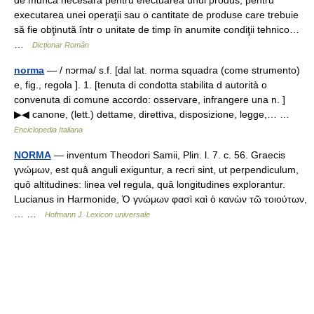
de muncă necesară pentru efectuarea unui produs, pentru
executarea unei operaţii sau o cantitate de produse care trebuie
să fie obţinută într o unitate de timp în anumite condiţii tehnico…
…
Dicționar Român
norma
— / nɔrma/ s.f. [dal lat. norma squadra (come strumento)
e, fig., regola ]. 1. [tenuta di condotta stabilita d autorità o
convenuta di comune accordo: osservare, infrangere una n. ]
▶◀ canone, (lett.) dettame, direttiva, disposizione, legge,… …
Enciclopedia Italiana
NORMA
— inventum Theodori Samii, Plin. l. 7. c. 56. Graecis
γνώμων, est quâ anguli exiguntur, a recri sint, ut perpendiculum,
quô altitudines: linea vel regula, quâ longitudines explorantur.
Lucianus in Harmonide, Ὁ γνώμων φασὶ καὶ ὁ κανὼν τῶ τοιούτων,
… …
Hofmann J. Lexicon universale