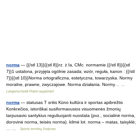
norma
— {{/stl 13}}{{stl 8}}rz. ż Ia, CMc. normamie {{/stl 8}}{{stl
7}}1 ustalona, przyjęta ogólnie zasada; wzór, reguła, kanon : {{/stl
7}}{{stl 10}}Norma ortograficzna, estetyczna, towarzyska. Normy
moralne, prawne, zwyczajowe. Norma działania. Normy… …
Langenscheidt Polski wyjaśnień
norma
— statusas T sritis Kūno kultūra ir sportas apibrėžtis
Konkrečios, istoriškai susiformavusios visuomenės žmonių
tarpusavio santykius reguliuojanti nuostata (pvz., socialinė norma,
dorovinė norma, teisės norma). kilmė lot. norma – matas, taisyklė;
… …
Sporto terminų žodynas