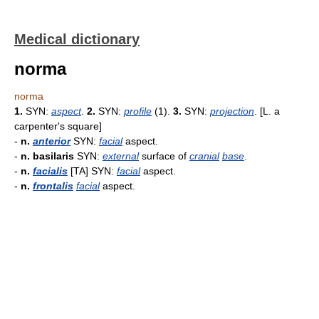
Medical dictionary
norma
norma
1.
SYN:
aspect
.
2.
SYN:
profile
(1).
3.
SYN:
projection
. [L. a
carpenter's square]
-
n.
anterior
SYN:
facial
aspect.
-
n. basilaris
SYN:
external
surface of
cranial
base
.
-
n.
facialis
[TA] SYN:
facial
aspect.
-
n.
frontalis
facial
aspect.