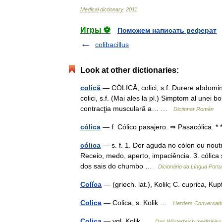
Medical
dictionary
.
2011
.
Игры ⚽
Поможем написать реферат
colibacillus
Look at other dictionaries:
colică
— CÓLICĂ, colici, s.f. Durere abdomin
colici, s.f. (Mai ales la pl.) Simptom al unei 
contracţia musculară a… …
Dicționar Român
cólica
— f. Cólico pasajero. ⇒ Pasacólica. * *
cólica
— s. f. 1. Dor aguda no cólon ou noutra
Receio, medo, aperto, impaciência. 3. cólica 
dos sais do chumbo …
Dicionário da Língua Port
Colĭca
— (griech. lat.), Kolik; C. cuprica, Ku
Colica
— Colica, s. Kolik …
Herders Conversati
Colica
— vgl. Kolik …
Das Wörterbuch medizinis