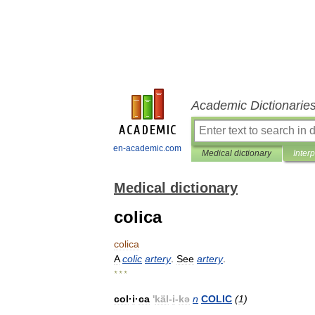
Academic Dictionarie
en-academic.com
Medical dictionary
Inter
Medical dictionary
colica
colica
A
colic
artery
.
See
artery
.
* * *
col
·
i
·
ca
'
käl
-
i
-
kə
n
COLIC
(
1
)