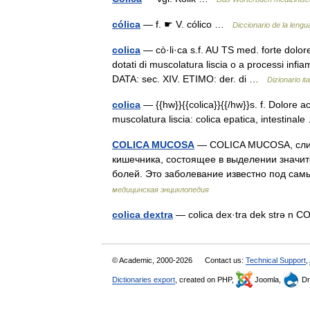
cólica
— f. ☛ V. cólico …
Diccionario de la leng
colica
— cò·li·ca s.f. AU TS med. forte dolor
dotati di muscolatura liscia o a processi infiam
DATA: sec. XIV. ETIMO: der. di …
Dizionario ita
colica
— {{hw}}{{colica}}{{/hw}}s. f. Dolore 
muscolatura liscia: colica epatica, intestina
COLICA MUCOSA
— COLICA MUCOSA, слиз
кишечника, состоящее в выделении значи
болей. Это заболевание известно под с
медицинская энциклопедия
colica dextra
— colica dex·tra dek strə n
© Academic, 2000-2026
Contact us:
Technical Support
,
Dictionaries export
, created on PHP,
Joomla,
Dr