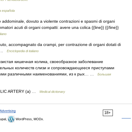
ua española
e addominale, dovuto a violente contrazioni e spasmi di organi
matori acuti di organi compatti: avere una colica {{line}} {{/line}}
liano
acuto, accompagnato da crampi, per contrazione di organi dotati di
le …
Enciclopedia di italiano
истая кишечная колика, своеобразное заболевание
тельных количеств слизи и сопровождающееся приступами
амыми различными наименованиями, из к рых… …
Большая
 COLIC ARTERY (a) …
Medical dictionary
Advertising
18+
upal,
WordPress, MODx.