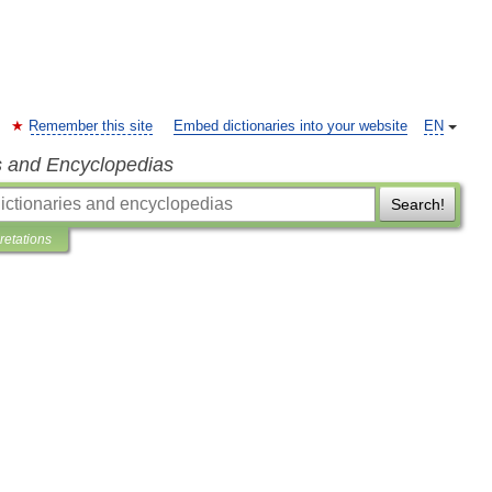
Remember this site
Embed dictionaries into your website
EN
s and Encyclopedias
Search!
pretations