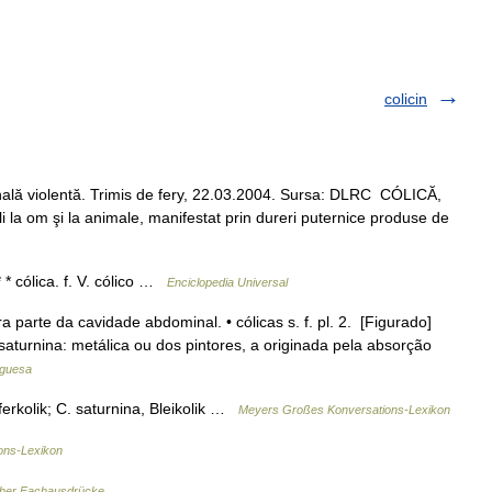
colicin
ală violentă. Trimis de fery, 22.03.2004. Sursa: DLRC CÓLICĂ,
boli la om şi la animale, manifestat prin dureri puternice produse de
 * cólica. f. V. cólico …
Enciclopedia Universal
 parte da cavidade abdominal. • cólicas s. f. pl. 2. [Figurado]
saturnina: metálica ou dos pintores, a originada pela absorção
uguesa
pferkolik; C. saturnina, Bleikolik …
Meyers Großes Konversations-Lexikon
ons-Lexikon
cher Fachausdrücke