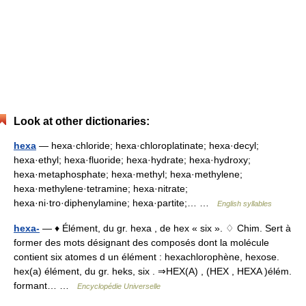
Look at other dictionaries:
hexa
— hexa·chloride; hexa·chloroplatinate; hexa·decyl;
hexa·ethyl; hexa·fluoride; hexa·hydrate; hexa·hydroxy;
hexa·metaphosphate; hexa·methyl; hexa·methylene;
hexa·methylene·tetramine; hexa·nitrate;
hexa·ni·tro·diphenylamine; hexa·partite;… …
English syllables
hexa-
— ♦ Élément, du gr. hexa , de hex « six ». ♢ Chim. Sert à
former des mots désignant des composés dont la molécule
contient six atomes d un élément : hexachlorophène, hexose.
hex(a) élément, du gr. heks, six . ⇒HEX(A) , (HEX , HEXA )élém.
formant… …
Encyclopédie Universelle