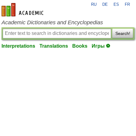
RU
DE
ES
FR
en-academic.com
Academic Dictionaries and Encyclopedias
Search!
Interpretations
Translations
Books
Игры ⚽