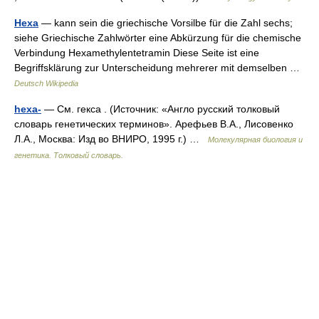
Hexa
— kann sein die griechische Vorsilbe für die Zahl sechs;
siehe Griechische Zahlwörter eine Abkürzung für die chemische
Verbindung Hexamethylentetramin Diese Seite ist eine
Begriffsklärung zur Unterscheidung mehrerer mit demselben …
Deutsch Wikipedia
hexa-
— См. гекса . (Источник: «Англо русский толковый
словарь генетических терминов». Арефьев В.А., Лисовенко
Л.А., Москва: Изд во ВНИРО, 1995 г.) …
Молекулярная биология и
генетика. Толковый словарь.