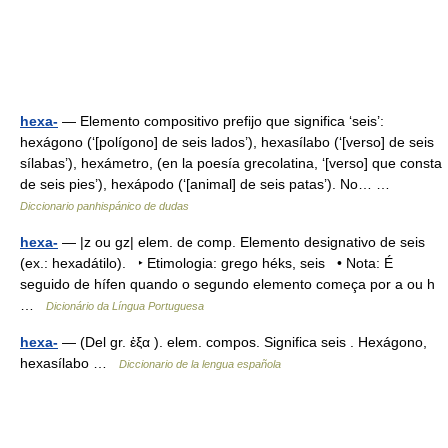
hexa-
— Elemento compositivo prefijo que significa ‘seis’:
hexágono (‘[polígono] de seis lados’), hexasílabo (‘[verso] de seis
sílabas’), hexámetro, (en la poesía grecolatina, ‘[verso] que consta
de seis pies’), hexápodo (‘[animal] de seis patas’). No… …
Diccionario panhispánico de dudas
hexa-
— |z ou gz| elem. de comp. Elemento designativo de seis
(ex.: hexadátilo). ‣ Etimologia: grego héks, seis • Nota: É
seguido de hífen quando o segundo elemento começa por a ou h
…
Dicionário da Língua Portuguesa
hexa-
— (Del gr. ἑξα ). elem. compos. Significa seis . Hexágono,
hexasílabo …
Diccionario de la lengua española