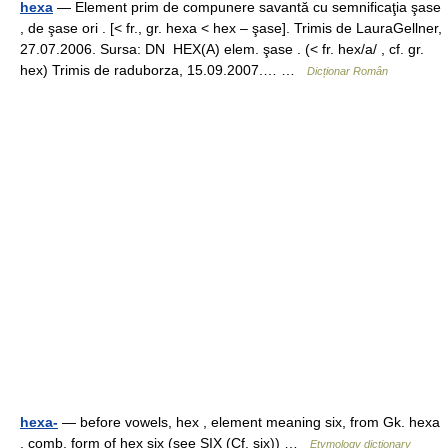
hexa
— Element prim de compunere savantă cu semnificaţia şase
, de şase ori . [< fr., gr. hexa < hex – şase]. Trimis de LauraGellner,
27.07.2006. Sursa: DN HEX(A) elem. şase . (< fr. hex/a/ , cf. gr.
hex) Trimis de raduborza, 15.09.2007.… …
Dicționar Român
hexa-
— before vowels, hex , element meaning six, from Gk. hexa
, comb. form of hex six (see SIX (Cf. six)) …
Etymology dictionary