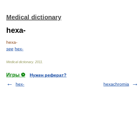
Medical dictionary
hexa-
hexa-
see
hex-
Medical dictionary
.
2011
.
Игры ⚽
Нужен реферат?
hex-
hexachromia