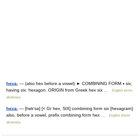
hexa-
— (also hex before a vowel) ► COMBINING FORM ▪ six;
having six: hexagon. ORIGIN from Greek hex six …
English terms
dictionary
hexa-
— [hek′sə] [< Gr hex, SIX] combining form six [hexagram]:
also, before a vowel, prefix combining form hex …
English World
dictionary