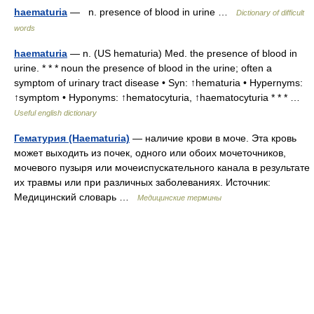
haematuria
— n. presence of blood in urine …
Dictionary of difficult
words
haematuria
— n. (US hematuria) Med. the presence of blood in
urine. * * * noun the presence of blood in the urine; often a
symptom of urinary tract disease • Syn: ↑hematuria • Hypernyms:
↑symptom • Hyponyms: ↑hematocyturia, ↑haematocyturia * * * …
Useful english dictionary
Гематурия (Haematuria)
— наличие крови в моче. Эта кровь
может выходить из почек, одного или обоих мочеточников,
мочевого пузыря или мочеиспускательного канала в результате
их травмы или при различных заболеваниях. Источник:
Медицинский словарь …
Медицинские термины