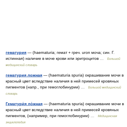
гематурия
— (haematuria; гемат + греч. uron моча; син. Г.
истинная) наличие в моче крови или эритроцитов …
Большой
медицинский словарь
гематурия ложная
— (haematuria spuria) окрашивание мочи в
красный цвет вследствие наличия в ней примесей кровяных
пигментов (напр., при гемоглобинурии) …
Большой медицинский
словарь
Гематури́я ло́жная
— (haematuria spuria) окрашивание мочи в
красный цвет вследствие наличия в ней примесей кровяных
пигментов, (например, при гемоглобинурии) …
Медицинская
энциклопедия