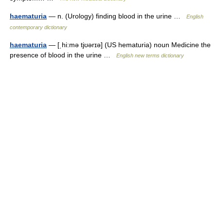
haematuria
— n. (Urology) finding blood in the urine …
English
contemporary dictionary
haematuria
— [ˌhi:mə tjʊərɪə] (US hematuria) noun Medicine the
presence of blood in the urine …
English new terms dictionary