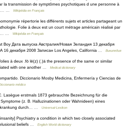
par la transmission de symptômes psychotiques d une personne à
e la… …
Wikipédia en Français
onymie répertorie les différents sujets et articles partageant un
hologie. Folie à deux est un court métrage américain réalisé par
t un… …
Wikipédia en Français
ut Boy Дата выпуска Австралия/Новая Зеландия 13 декабря
 16 декабря 2008 Записан Los Angeles, California …
Википедия
folies à deux .fō lē(z) (.)ä the presence of the same or similar
ociated with one another …
Medical dictionary
mpartido. Diccionario Mosby Medicina, Enfermería y Ciencias de
Diccionario médico
C. Lasègue erstmals 1873 gebrauchte Bezeichnung für die
 Symptome (z. B. Halluzinationen oder Wahnideen) eines
r Erkrankung durch… …
Universal-Lexikon
ble insanity] Psychiatry a condition in which two closely associated
delusional beliefs …
English World dictionary