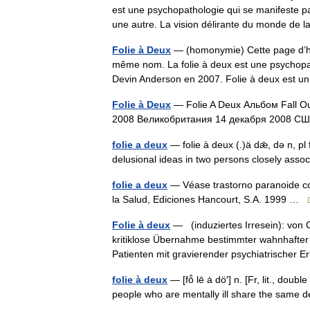
est une psychopathologie qui se manifeste 
une autre. La vision délirante du monde d
Folie à Deux
— (homonymie) Cette page d’hom
même nom. La folie à deux est une psychopat
Devin Anderson en 2007. Folie à deux es
Folie à Deux
— Folie A Deux Альбом Fall O
2008 Великобритания 14 декабря 2008 США
folie a deux
— folie à deux (.)ä dǣ, də n, pl 
delusional ideas in two persons closely ass
folie a deux
— Véase trastorno paranoide co
la Salud, Ediciones Hancourt, S.A. 1999 …
Folie à deux
— (induziertes Irresein): von 
kritiklose Übernahme bestimmter wahnhafter
Patienten mit gravierender psychiatrische
folie à deux
— [fō̂ lē ȧ dö′] n. [Fr, lit., dou
people who are mentally ill share the same 