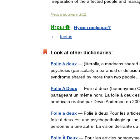
separation
of
the
affected
people
and
mana
Medical
dictionary
.
2011
.
Игры ⚽
Нужен реферат?
foetus
Look at other dictionaries:
Folie à deux
— (literally, a madness shared 
psychosis (particularly a paranoid or delusion
syndrome shared by more than two peopl
Folie A Deux
— Folie à deux (homonymie) Cett
partageant un même nom. La folie à deux est
américain réalisé par Devin Anderson en 20
Folie a deux
— Folie à deux Pour les articl
folie à deux est une psychopathologie qui s
personne à une autre. La vision délirante
Folie À Deux
— Pour les articles homonymes,