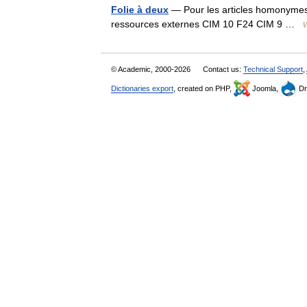
Folie à deux
— Pour les articles homonymes, 
ressources externes CIM 10 F24 CIM 9 …
W
© Academic, 2000-2026
Contact us:
Technical Support
,
Dictionaries export
, created on PHP,
Joomla,
Dr