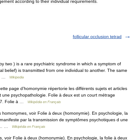
gement
according
to
their
individual
requirements
.
follicular occlusion tetrad
by two ) is a rare psychiatric syndrome in which a symptom of
al belief) is transmitted from one individual to another. The same
e… …
Wikipedia
e page d’homonymie répertorie les différents sujets et articles
 une psychopathologie. Folie à deux est un court métrage
07. Folie à …
Wikipédia en Français
es homonymes, voir Folie à deux (homonymie). En psychologie, la
e manifeste par la transmission de symptômes psychotiques d une
 du… …
Wikipédia en Français
 voir Folie à deux (homonymie). En psychologie, la folie à deux