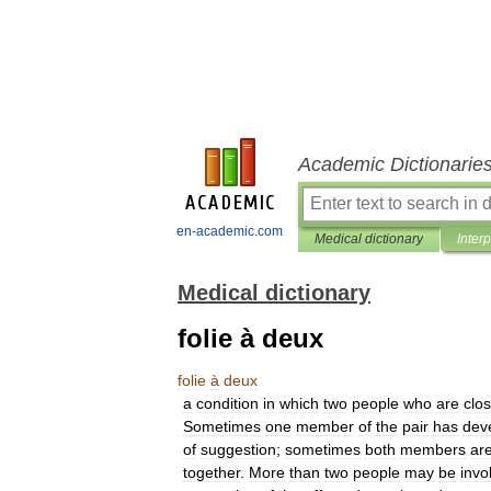
Academic Dictionarie
en-academic.com
Medical dictionary
Inter
Medical dictionary
folie à deux
folie
à
deux
a
condition
in
which
two
people
who
are
clos
Sometimes
one
member
of
the
pair
has
dev
of
suggestion
;
sometimes
both
members
ar
together
.
More
than
two
people
may
be
invo