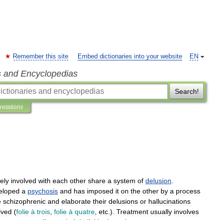
Remember this site
Embed dictionaries into your website
EN
s and Encyclopedias
Search!
pretations
ely
involved
with
each
other
share
a
system
of
delusion
.
eloped
a
psychosis
and
has
imposed
it
on
the
other
by
a
process
e
schizophrenic
and
elaborate
their
delusions
or
hallucinations
lved
(
folie
à
trois
,
folie
à
quatre
,
etc
.).
Treatment
usually
involves