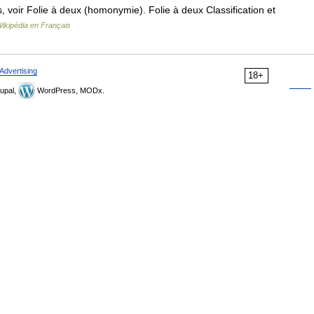
voir Folie à deux (homonymie). Folie à deux Classification et
ikipédia en Français
Advertising
18+
upal,
WordPress, MODx.