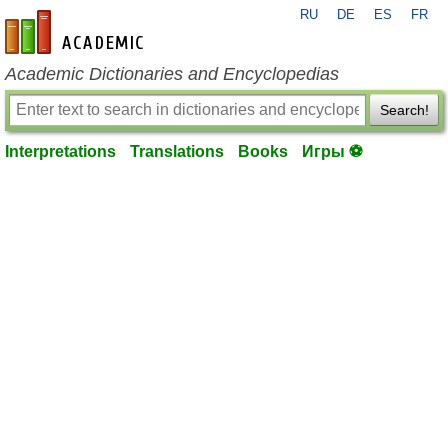
RU
DE
ES
FR
en-academic.com
Academic Dictionaries and Encyclopedias
Search!
Interpretations
Translations
Books
Игры ⚽