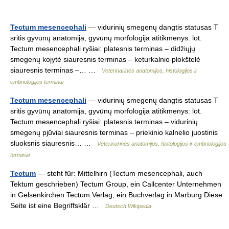
Tectum mesencephali
— vidurinių smegenų dangtis statusas T
sritis gyvūnų anatomija, gyvūnų morfologija atitikmenys: lot.
Tectum mesencephali ryšiai: platesnis terminas – didžiųjų
smegenų kojytė siauresnis terminas – keturkalnio plokštelė
siauresnis terminas –… …
Veterinarinės anatomijos, histologijos ir
embriologijos terminai
Tectum mesencephali
— vidurinių smegenų dangtis statusas T
sritis gyvūnų anatomija, gyvūnų morfologija atitikmenys: lot.
Tectum mesencephali ryšiai: platesnis terminas – vidurinių
smegenų pjūviai siauresnis terminas – priekinio kalnelio juostinis
sluoksnis siauresnis… …
Veterinarinės anatomijos, histologijos ir embriologijos
terminai
Tectum
— steht für: Mittelhirn (Tectum mesencephali, auch
Tektum geschrieben) Tectum Group, ein Callcenter Unternehmen
in Gelsenkirchen Tectum Verlag, ein Buchverlag in Marburg Diese
Seite ist eine Begriffsklär …
Deutsch Wikipedia