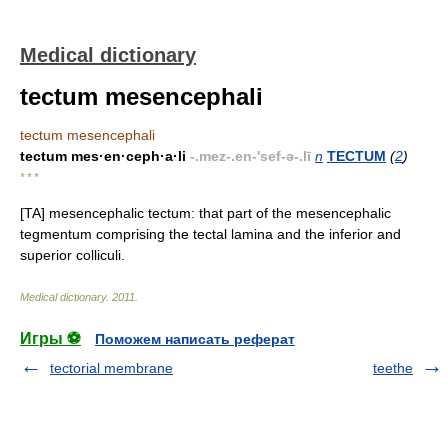
Medical dictionary
tectum mesencephali
tectum mesencephali
tectum mes·en·ceph·a·li
-.mez-.en-'sef-ə-.lī
n
TECTUM
(
2
)
* * *
[TA] mesencephalic tectum: that part of the mesencephalic
tegmentum comprising the tectal lamina and the inferior and
superior colliculi.
Medical dictionary
.
2011
.
Игры ⚽
Поможем написать реферат
tectorial membrane
teethe