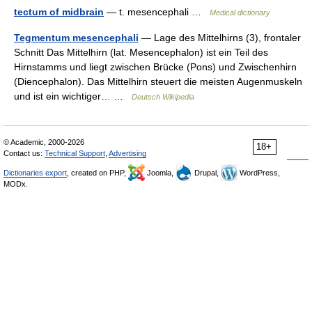
tectum of midbrain
— t. mesencephali …
Medical dictionary
Tegmentum mesencephali
— Lage des Mittelhirns (3), frontaler
Schnitt Das Mittelhirn (lat. Mesencephalon) ist ein Teil des
Hirnstamms und liegt zwischen Brücke (Pons) und Zwischenhirn
(Diencephalon). Das Mittelhirn steuert die meisten Augenmuskeln
und ist ein wichtiger… …
Deutsch Wikipedia
© Academic, 2000-2026
18+
Contact us:
Technical Support
,
Advertising
Dictionaries export
, created on PHP,
Joomla,
Drupal,
WordPress,
MODx.