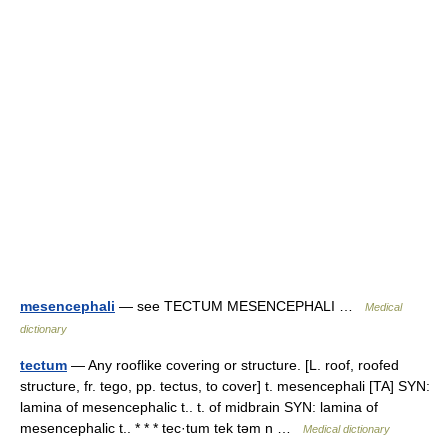
mesencephali
— see TECTUM MESENCEPHALI …
Medical
dictionary
tectum
— Any rooflike covering or structure. [L. roof, roofed
structure, fr. tego, pp. tectus, to cover] t. mesencephali [TA] SYN:
lamina of mesencephalic t.. t. of midbrain SYN: lamina of
mesencephalic t.. * * * tec·tum tek təm n …
Medical dictionary