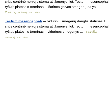
sritis centrinė nervų sistema atitikmenys: lot. Tectum mesencephali
ryšiai: platesnis terminas – išorinės galvos smegenų dalys …
Paukščių anatomijos terminai
Tectum mesencephali
— vidurinių smegenų dangtis statusas T
sritis centrinė nervų sistema atitikmenys: lot. Tectum mesencephali
ryšiai: platesnis terminas – vidurinės smegenys …
Paukščių
anatomijos terminai