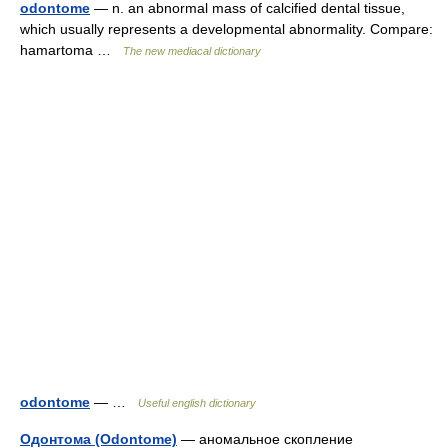
odontome
— n. an abnormal mass of calcified dental tissue,
which usually represents a developmental abnormality. Compare:
hamartoma …
The new mediacal dictionary
odontome
— …
Useful english dictionary
Одонтома (Odontome)
— аномальное скопление