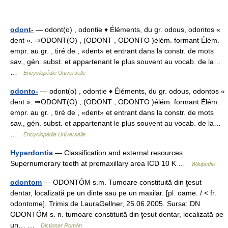
odont-
— odont(o) , odontie ♦ Éléments, du gr. odous, odontos «
dent ». ⇒ODONT(O) , (ODONT , ODONTO )élém. formant Élém.
empr. au gr. , tiré de , «dent» et entrant dans la constr. de mots
sav., gén. subst. et appartenant le plus souvent au vocab. de la…
…
Encyclopédie Universelle
odonto-
— odont(o) , odontie ♦ Éléments, du gr. odous, odontos «
dent ». ⇒ODONT(O) , (ODONT , ODONTO )élém. formant Élém.
empr. au gr. , tiré de , «dent» et entrant dans la constr. de mots
sav., gén. subst. et appartenant le plus souvent au vocab. de la…
…
Encyclopédie Universelle
Hyperdontia
— Classification and external resources
Supernumerary teeth at premaxillary area ICD 10 K …
Wikipedia
odontom
— ODONTÓM s.m. Tumoare constituită din ţesut
dentar, localizată pe un dinte sau pe un maxilar. [pl. oame. / < fr.
odontome]. Trimis de LauraGellner, 25.06.2005. Sursa: DN
ODONTÓM s. n. tumoare constituită din ţesut dentar, localizată pe
un… …
Dicționar Român