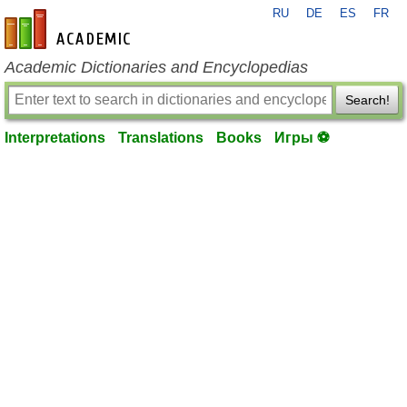
RU
DE
ES
FR
en-academic.com
Academic Dictionaries and Encyclopedias
Search!
Interpretations
Translations
Books
Игры ⚽