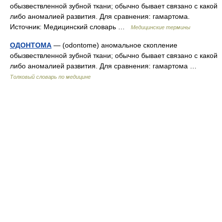
обызвествленной зубной ткани; обычно бывает связано с какой
либо аномалией развития. Для сравнения: гамартома.
Источник: Медицинский словарь …
Медицинские термины
ОДОНТОМА
— (odontome) аномальное скопление
обызвествленной зубной ткани; обычно бывает связано с какой
либо аномалией развития. Для сравнения: гамартома …
Толковый словарь по медицине