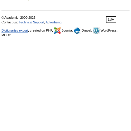
© Academic, 2000-2026
18+
Contact us:
Technical Support
,
Advertising
Dictionaries export
, created on PHP,
Joomla,
Drupal,
WordPress,
MODx.