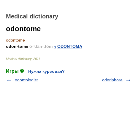
Medical dictionary
odontome
odontome
odon·tome
ō-'dän-.tōm
n
ODONTOMA
Medical dictionary
.
2011
.
Игры ⚽
Нужна курсовая?
odontologist
odoriphore