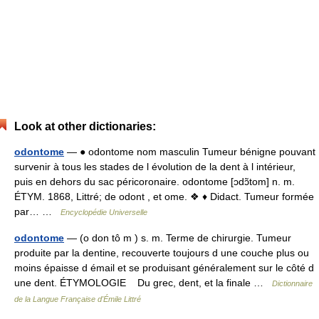
Look at other dictionaries:
odontome
— ● odontome nom masculin Tumeur bénigne pouvant
survenir à tous les stades de l évolution de la dent à l intérieur,
puis en dehors du sac péricoronaire. odontome [ɔdɔ̃tom] n. m.
ÉTYM. 1868, Littré; de odont , et ome. ❖ ♦ Didact. Tumeur formée
par… …
Encyclopédie Universelle
odontome
— (o don tô m ) s. m. Terme de chirurgie. Tumeur
produite par la dentine, recouverte toujours d une couche plus ou
moins épaisse d émail et se produisant généralement sur le côté d
une dent. ÉTYMOLOGIE Du grec, dent, et la finale …
Dictionnaire
de la Langue Française d'Émile Littré