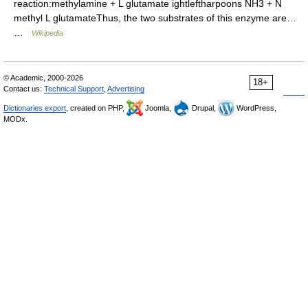
reaction:methylamine + L glutamate ightleftharpoons NH3 + N
methyl L glutamateThus, the two substrates of this enzyme are…
…
Wikipedia
© Academic, 2000-2026
18+
Contact us:
Technical Support
,
Advertising
Dictionaries export
, created on PHP,
Joomla,
Drupal,
WordPress,
MODx.