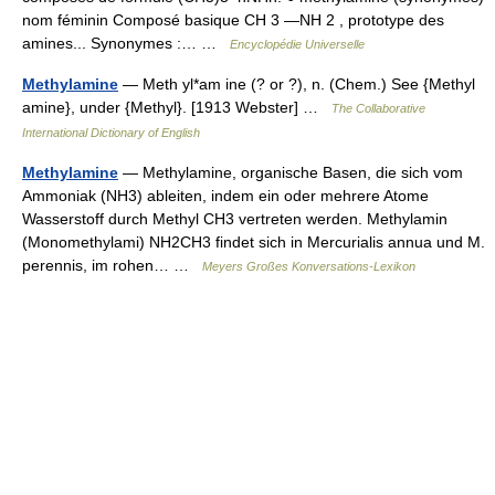
nom féminin Composé basique CH 3 ―NH 2 , prototype des
amines... Synonymes :… …
Encyclopédie Universelle
Methylamine
— Meth yl*am ine (? or ?), n. (Chem.) See {Methyl
amine}, under {Methyl}. [1913 Webster] …
The Collaborative
International Dictionary of English
Methylamine
— Methylamine, organische Basen, die sich vom
Ammoniak (NH3) ableiten, indem ein oder mehrere Atome
Wasserstoff durch Methyl CH3 vertreten werden. Methylamin
(Monomethylami) NH2CH3 findet sich in Mercurialis annua und M.
perennis, im rohen… …
Meyers Großes Konversations-Lexikon