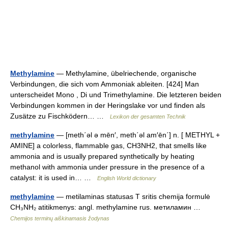
Methylamine
— Methylamine, übelriechende, organische
Verbindungen, die sich vom Ammoniak ableiten. [424] Man
unterscheidet Mono , Di und Trimethylamine. Die letzteren beiden
Verbindungen kommen in der Heringslake vor und finden als
Zusätze zu Fischködern… …
Lexikon der gesamten Technik
methylamine
— [meth΄əl ə mēn′, meth΄əl am′ēn΄] n. [ METHYL +
AMINE] a colorless, flammable gas, CH3NH2, that smells like
ammonia and is usually prepared synthetically by heating
methanol with ammonia under pressure in the presence of a
catalyst: it is used in… …
English World dictionary
methylamine
— metilaminas statusas T sritis chemija formulė
CH₃NH₂ atitikmenys: angl. methylamine rus. метиламин …
Chemijos terminų aiškinamasis žodynas