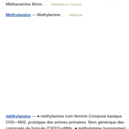
Méthanamine Mono …
Wikipédia en Français
Methylamine
— Methylamine …
Wikipedia
méthylamine
— ● méthylamine nom féminin Composé basique
CH3―NH2, prototype des amines primaires. Nom générique des
composés de formule (CH3)3−nNHn. ● méthylamine (synonymes)