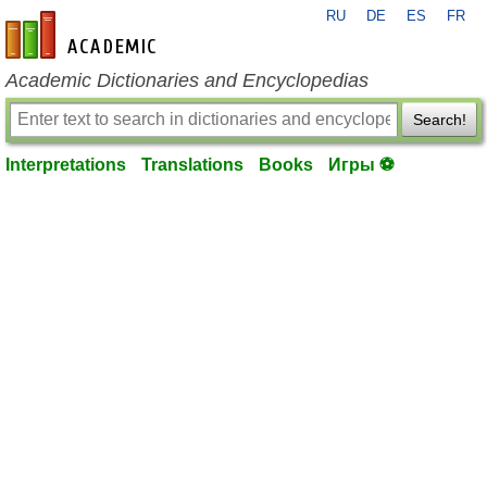
RU
DE
ES
FR
en-academic.com
Academic Dictionaries and Encyclopedias
Search!
Interpretations
Translations
Books
Игры ⚽