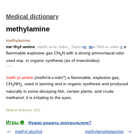
Medical dictionary
methylamine
methylamine
me·thyl·amine
.meth-ə-lə-'mēn, -'lam-ə
n
;
m
ə-'thil-ə-.mēn
n
a
flammable explosive gas CH
N with a strong ammoniacal odor
5
used esp. in organic synthesis (as of insecticides)
* * *
meth·yl·amine
(methґ
l-
-mēn″) a flammable, explosive gas,
ə
ə
CH
NH
, used in tanning and in organic synthesis and produced
3
2
naturally in some decaying fish, certain plants, and crude
methanol; it is irritating to the eyes.
Medical dictionary
.
2011
.
Игры ⚽
Нужно решить контрольную?
methyl alcohol
methylamphetamine