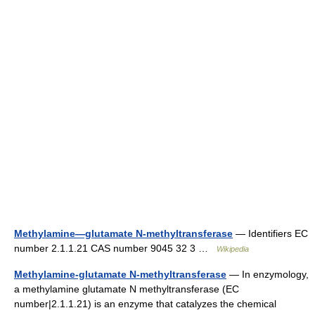
Methylamine—glutamate N-methyltransferase
— Identifiers EC
number 2.1.1.21 CAS number 9045 32 3 …
Wikipedia
Methylamine-glutamate N-methyltransferase
— In enzymology,
a methylamine glutamate N methyltransferase (EC
number|2.1.1.21) is an enzyme that catalyzes the chemical