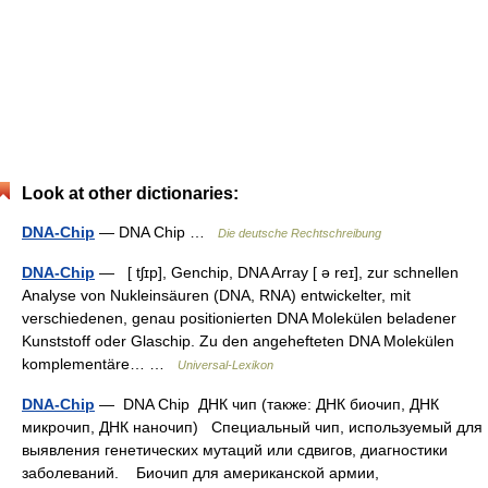
Look at other dictionaries:
DNA-Chip
— DNA Chip …
Die deutsche Rechtschreibung
DNA-Chip
— [ tʃɪp], Genchip, DNA Array [ ə reɪ], zur schnellen
Analyse von Nukleinsäuren (DNA, RNA) entwickelter, mit
verschiedenen, genau positionierten DNA Molekülen beladener
Kunststoff oder Glaschip. Zu den angehefteten DNA Molekülen
komplementäre… …
Universal-Lexikon
DNA-Chip
— DNA Chip ДНК чип (также: ДНК биочип, ДНК
микрочип, ДНК наночип) Специальный чип, используемый для
выявления генетических мутаций или сдвигов, диагностики
заболеваний. Биочип для американской армии,