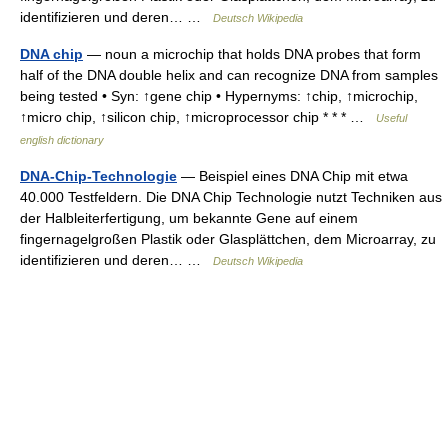
identifizieren und deren… …
Deutsch Wikipedia
DNA chip
— noun a microchip that holds DNA probes that form
half of the DNA double helix and can recognize DNA from samples
being tested • Syn: ↑gene chip • Hypernyms: ↑chip, ↑microchip,
↑micro chip, ↑silicon chip, ↑microprocessor chip * * * …
Useful
english dictionary
DNA-Chip-Technologie
— Beispiel eines DNA Chip mit etwa
40.000 Testfeldern. Die DNA Chip Technologie nutzt Techniken aus
der Halbleiterfertigung, um bekannte Gene auf einem
fingernagelgroßen Plastik oder Glasplättchen, dem Microarray, zu
identifizieren und deren… …
Deutsch Wikipedia