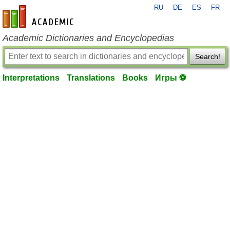
RU
DE
ES
FR
en-academic.com
Academic Dictionaries and Encyclopedias
Search!
Interpretations
Translations
Books
Игры ⚽