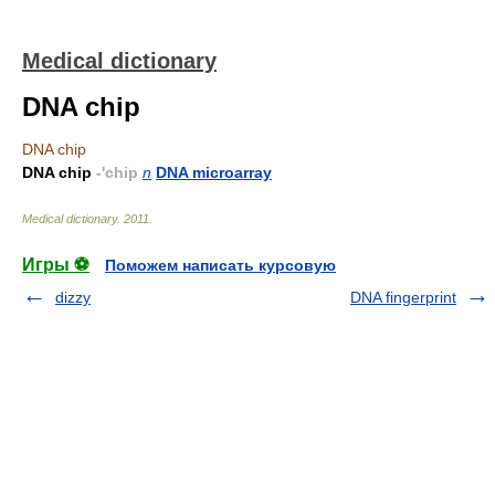
Medical dictionary
DNA chip
DNA chip
DNA chip
-'chip
n
DNA microarray
Medical dictionary
.
2011
.
Игры ⚽
Поможем написать курсовую
dizzy
DNA fingerprint