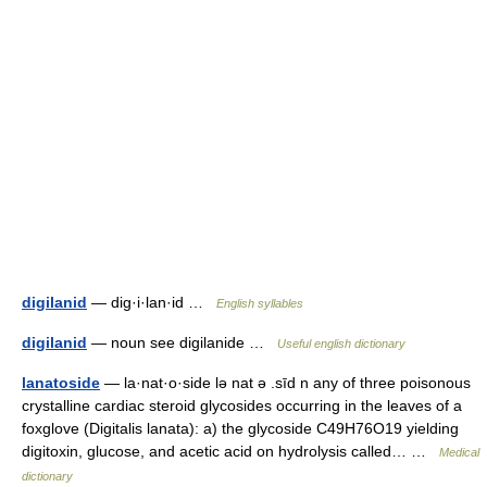
digilanid
— dig·i·lan·id …
English syllables
digilanid
— noun see digilanide …
Useful english dictionary
lanatoside
— la·nat·o·side lə nat ə .sīd n any of three poisonous
crystalline cardiac steroid glycosides occurring in the leaves of a
foxglove (Digitalis lanata): a) the glycoside C49H76O19 yielding
digitoxin, glucose, and acetic acid on hydrolysis called… …
Medical
dictionary