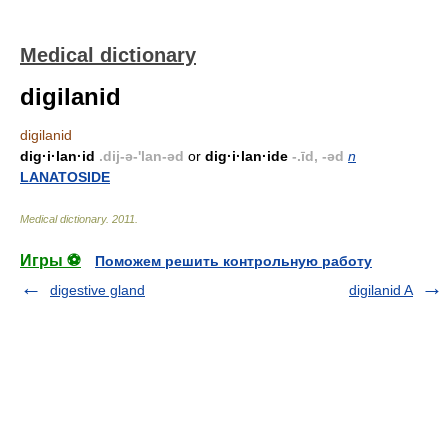
Medical dictionary
digilanid
digilanid
dig·i·lan·id
.dij-ə-'lan-əd
or
dig·i·lan·ide
-.īd, -əd
n
LANATOSIDE
Medical dictionary
.
2011
.
Игры ⚽
Поможем решить контрольную работу
digestive gland
digilanid A