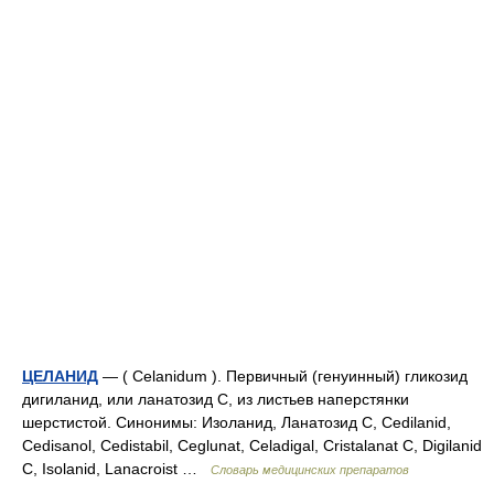
ЦЕЛАНИД
— ( Сеlanidum ). Первичный (генуинный) гликозид
дигиланид, или ланатозид С, из листьев наперстянки
шерстистой. Синонимы: Изоланид, Ланатозид С, Cedilanid,
Cedisanol, Cedistabil, Ceglunat, Celadigal, Cristalanat C, Digilanid
C, Isolanid, Lanacroist …
Словарь медицинских препаратов