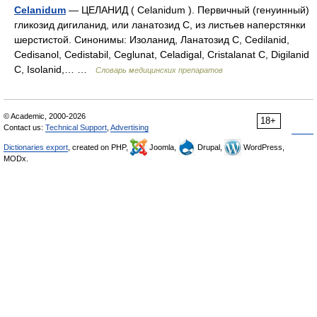
Celanidum
— ЦЕЛАНИД ( Сеlanidum ). Первичный (генуинный)
гликозид дигиланид, или ланатозид С, из листьев наперстянки
шерстистой. Синонимы: Изоланид, Ланатозид С, Cedilanid,
Cedisanol, Cedistabil, Ceglunat, Celadigal, Cristalanat C, Digilanid
C, Isolanid,… …
Словарь медицинских препаратов
© Academic, 2000-2026
18+
Contact us:
Technical Support
,
Advertising
Dictionaries export
, created on PHP,
Joomla,
Drupal,
WordPress,
MODx.