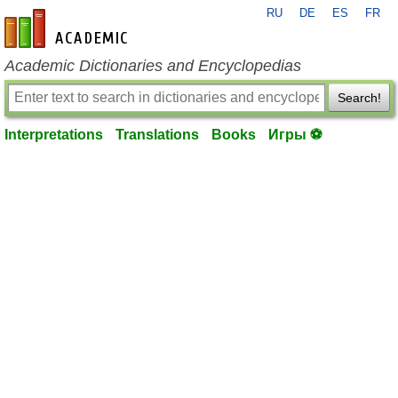
RU
DE
ES
FR
en-academic.com
Academic Dictionaries and Encyclopedias
Search!
Interpretations
Translations
Books
Игры ⚽