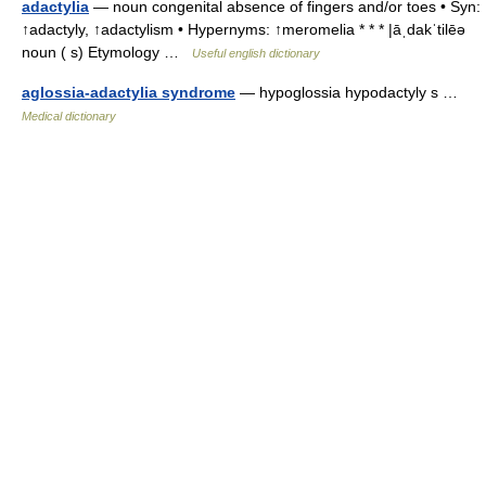
adactylia
— noun congenital absence of fingers and/or toes • Syn:
↑adactyly, ↑adactylism • Hypernyms: ↑meromelia * * * |āˌdakˈtilēə
noun ( s) Etymology …
Useful english dictionary
aglossia-adactylia syndrome
— hypoglossia hypodactyly s …
Medical dictionary