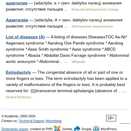
адактилия
— (adactylia; а + греч. daktylos палец) аномалия
развития: отсутствие пальцев …
Большой медицинский словарь
Адактили́я
— (adactylia; А + греч. daktylos палец) аномалия
развития: отсутствие пальцев …
Медицинская энциклопедия
List of diseases (A)
— A listing of diseases.DiseasesTOC Aa Ab*
Aagenaes syndrome * Aarskog Ose Pande syndrome * Aarskog
syndrome * Aase Smith syndrome * Aase syndrome * ABCD
syndrome * Abasia * Abdallat Davis Farrage syndrome * Abdominal
aortic aneurysm * Abdominal… …
Wikipedia
Ectrodactyly
— The congenital absence of all or part of one or
more fingers or toes. The term ectrodactyly has been applied to a
variety of malformations of the fingers or toes. It is probably best
reserved for: {{}}transverse terminal aphalangia (absence of… …
Medical dictionary
© Academic, 2000-2026
18+
Contact us:
Technical Support
,
Advertising
Dictionaries export
, created on PHP,
Joomla,
Drupal,
WordPress,