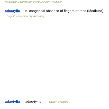
Medicininės histologijos ir embriologijos vardynas
adactylia
— n. congenital absence of fingers or toes (Medicine) …
English contemporary dictionary
adactylia
— adac·tyl·ia …
English syllables