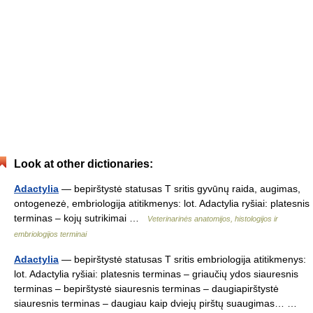
Look at other dictionaries:
Adactylia
— bepirštystė statusas T sritis gyvūnų raida, augimas,
ontogenezė, embriologija atitikmenys: lot. Adactylia ryšiai: platesnis
terminas – kojų sutrikimai …
Veterinarinės anatomijos, histologijos ir
embriologijos terminai
Adactylia
— bepirštystė statusas T sritis embriologija atitikmenys:
lot. Adactylia ryšiai: platesnis terminas – griaučių ydos siauresnis
terminas – bepirštystė siauresnis terminas – daugiapirštystė
siauresnis terminas – daugiau kaip dviejų pirštų suaugimas… …