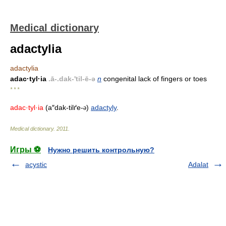
Medical dictionary
adactylia
adactylia
adac·tyl·ia
.ā-.dak-'til-ē-ə
n
congenital lack of fingers or toes
* * *
adac·tyl·ia
(a″dak-tilґe-
)
adactyly
.
ə
Medical dictionary
.
2011
.
Игры ⚽
Нужно решить контрольную?
acystic
Adalat