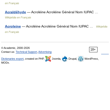
en Français
Acraldéhyde
— Acroléine Acroléine Général Nom IUPAC …
Wikipédia en Français
Acroleine
— Acroléine Acroléine Général Nom IUPAC …
Wikipédia
en Français
© Academic, 2000-2026
18+
Contact us:
Technical Support
,
Advertising
Dictionaries export
, created on PHP,
Joomla,
Drupal,
WordPress,
MODx.