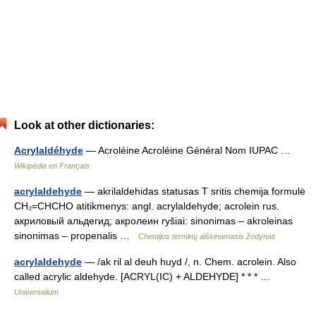
Look at other dictionaries:
Acrylaldéhyde
— Acroléine Acroléine Général Nom IUPAC …
Wikipédia en Français
acrylaldehyde
— akrilaldehidas statusas T sritis chemija formulė
CH₂=CHCHO atitikmenys: angl. acrylaldehyde; acrolein rus.
акриловый альдегид; акролеин ryšiai: sinonimas – akroleinas
sinonimas – propenalis …
Chemijos terminų aiškinamasis žodynas
acrylaldehyde
— /ak ril al deuh huyd /, n. Chem. acrolein. Also
called acrylic aldehyde. [ACRYL(IC) + ALDEHYDE] * * * …
Universalium