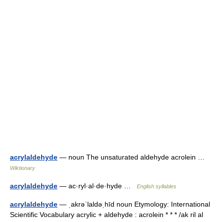
acrylaldehyde
— noun The unsaturated aldehyde acrolein …
Wiktionary
acrylaldehyde
— ac·ryl·al·de·hyde …
English syllables
acrylaldehyde
— ˌakrəˈlaldəˌhīd noun Etymology: International
Scientific Vocabulary acrylic + aldehyde : acrolein * * * /ak ril al