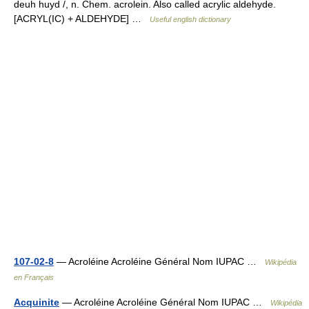
deuh huyd /, n. Chem. acrolein. Also called acrylic aldehyde.
[ACRYL(IC) + ALDEHYDE] …
Useful english dictionary
107-02-8
— Acroléine Acroléine Général Nom IUPAC …
Wikipédia
en Français
Acquinite
— Acroléine Acroléine Général Nom IUPAC …
Wikipédia