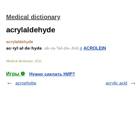
Medical dictionary
acrylaldehyde
acrylaldehyde
ac·ryl·al·de·hyde
.ak-rə-'lal-də-.hīd
n
ACROLEIN
Medical dictionary
.
2011
.
Игры ⚽
Нужно сделать НИР?
acrophobe
acrylic acid