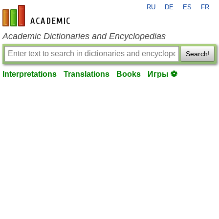
RU
DE
ES
FR
en-academic.com
Academic Dictionaries and Encyclopedias
Search!
Interpretations
Translations
Books
Игры ⚽