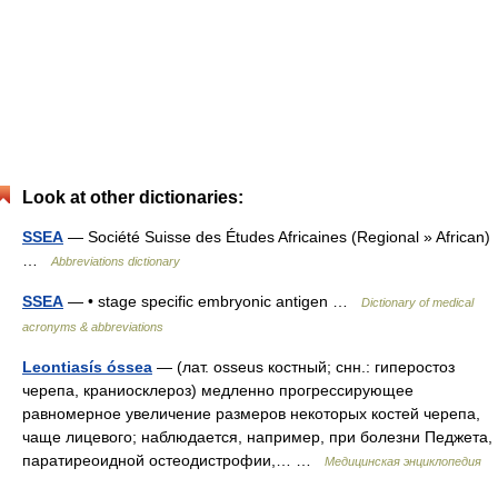
Look at other dictionaries:
SSEA
— Société Suisse des Études Africaines (Regional » African)
…
Abbreviations dictionary
SSEA
— • stage specific embryonic antigen …
Dictionary of medical
acronyms & abbreviations
Leontiasís óssea
— (лат. osseus костный; снн.: гиперостоз
черепа, краниосклероз) медленно прогрессирующее
равномерное увеличение размеров некоторых костей черепа,
чаще лицевого; наблюдается, например, при болезни Педжета,
паратиреоидной остеодистрофии,… …
Медицинская энциклопедия