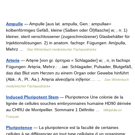
Ampulle
— Ampụlle [aus lat. ampulla, Gen.: ampullae=
kolbenförmiges Gefäß, kleine (Salben oder Öl)flasche] w; , n: 1)
kleiner, steril verschlossener (zugeschmolzener) Glasbehälter für
Injektionslösungen. 2) in anatom. fachspr. Fügungen: Am|pụlla,
Mehrz …
Das Wörterbuch medizinischer Fachausdrücke
Arterie
— Arte̱rie [von gr. ἀρτηρια = Schlagader] w; , n, in fachspr.
Fügungen: Arte̱ria, Mehrz.: ...iae: Schlagader, Pulsader, Blutgefäß,
das das Blut vom Herzen zu einem Organ oder Gewebe hinführt
(Abk.: A., Pl.: Aa.). Arte̱ria alveo|la̱ris in|fe̱rior:… …
Das Wörterbuch
medizinischer Fachausdrücke
Induced Pluripotent Stem
— Pluripotence Une colonie de la
lignée de cellules souches embryonnaires humaine HD90 dérivée
au CHRU de Montpellier. Sommaire 1 Définitio …
Wikipédia en
Français
Pluripotence
— La pluripotence est la faculté de certaines
cellules à se différencier en tout type cellulaire d un organisme: