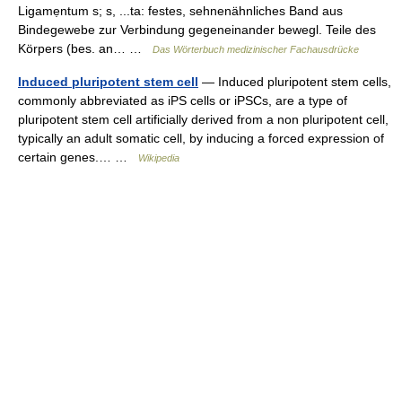
Ligamẹntum s; s, ...ta: festes, sehnenähnliches Band aus
Bindegewebe zur Verbindung gegeneinander bewegl. Teile des
Körpers (bes. an… …
Das Wörterbuch medizinischer Fachausdrücke
Induced pluripotent stem cell
— Induced pluripotent stem cells,
commonly abbreviated as iPS cells or iPSCs, are a type of
pluripotent stem cell artificially derived from a non pluripotent cell,
typically an adult somatic cell, by inducing a forced expression of
certain genes.… …
Wikipedia