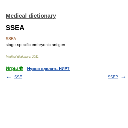
Medical dictionary
SSEA
SSEA
stage-specific embryonic antigen
Medical dictionary
.
2011
.
Игры ⚽
Нужно сделать НИР?
SSE
SSEP