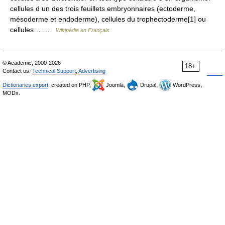
cellules d un des trois feuillets embryonnaires (ectoderme,
mésoderme et endoderme), cellules du trophectoderme[1] ou
cellules… …
Wikipédia en Français
© Academic, 2000-2026
18+
Contact us:
Technical Support
,
Advertising
Dictionaries export
, created on PHP,
Joomla,
Drupal,
WordPress,
MODx.