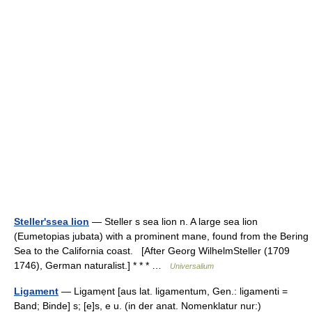
Steller'ssea lion
— Steller s sea lion n. A large sea lion
(Eumetopias jubata) with a prominent mane, found from the Bering
Sea to the California coast. [After Georg WilhelmSteller (1709
1746), German naturalist.] * * * …
Universalium
Ligament
— Ligamẹnt [aus lat. ligamentum, Gen.: ligamenti =
Band; Binde] s; [e]s, e u. (in der anat. Nomenklatur nur:)