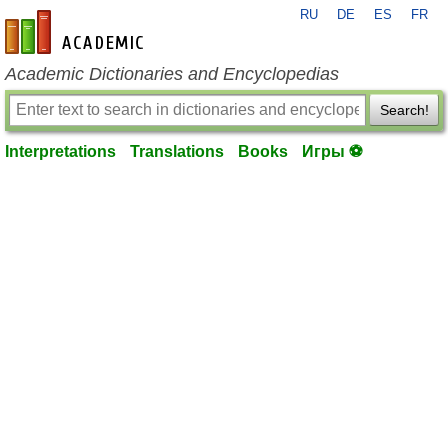
RU
DE
ES
FR
en-academic.com
Academic Dictionaries and Encyclopedias
Search!
Interpretations
Translations
Books
Игры ⚽