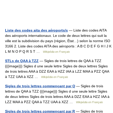
Liste des codes aita des aéroports/s
— Liste des codes AITA
des aéroports internationaux. Le code de deux lettres qui suit la
ville est la subdivision du pays (région, État…) selon la norme ISO
3166 2. Liste des codes AITA des aéroports : A B C D E F G H I J K
L M N O P Q R S T …
Wikipédia en Français
STLs de QAA à TZZ
— Sigles de trois lettres de QAA à TZZ
{{{image}}} Sigles d une seule lettre Sigles de deux lettres Sigles
de trois lettres AAA à DZZ EAA à HZZ IAA à LZZ MAA à PZZ QAA
à TZZ UAA à XZZ …
Wikipédia en Français
Sigles de trois lettres commençant par Q
— Sigles de trois
lettres de QAA à TZZ {{{image}}} Sigles d une seule lettre Sigles
de deux lettres Sigles de trois lettres AAA à DZZ EAA à HZZ IAA à
LZZ MAA à PZZ QAA à TZZ UAA à XZZ …
Wikipédia en Français
Sigles de trois lettres commençant par R
— Sigles de trois