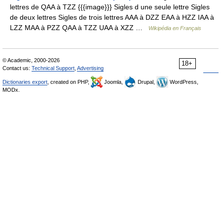
lettres de QAA à TZZ {{{image}}} Sigles d une seule lettre Sigles
de deux lettres Sigles de trois lettres AAA à DZZ EAA à HZZ IAA à
LZZ MAA à PZZ QAA à TZZ UAA à XZZ …
Wikipédia en Français
© Academic, 2000-2026
18+
Contact us:
Technical Support
,
Advertising
Dictionaries export
, created on PHP,
Joomla,
Drupal,
WordPress,
MODx.