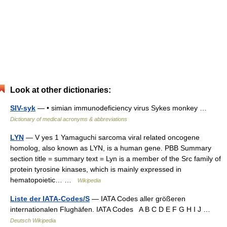
Look at other dictionaries:
SIV-syk
— • simian immunodeficiency virus Sykes monkey …
Dictionary of medical acronyms & abbreviations
LYN
— V yes 1 Yamaguchi sarcoma viral related oncogene
homolog, also known as LYN, is a human gene. PBB Summary
section title = summary text = Lyn is a member of the Src family of
protein tyrosine kinases, which is mainly expressed in
hematopoietic… …
Wikipedia
Liste der IATA-Codes/S
— IATA Codes aller größeren
internationalen Flughäfen. IATA Codes A B C D E F G H I J …
Deutsch Wikipedia