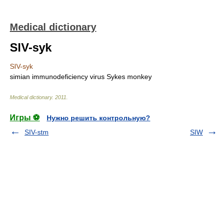
Medical dictionary
SIV-syk
SIV-syk
simian immunodeficiency virus Sykes monkey
Medical dictionary
.
2011
.
Игры ⚽
Нужно решить контрольную?
SIV-stm
SIW