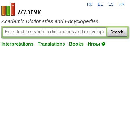
RU
DE
ES
FR
en-academic.com
Academic Dictionaries and Encyclopedias
Search!
Interpretations
Translations
Books
Игры ⚽