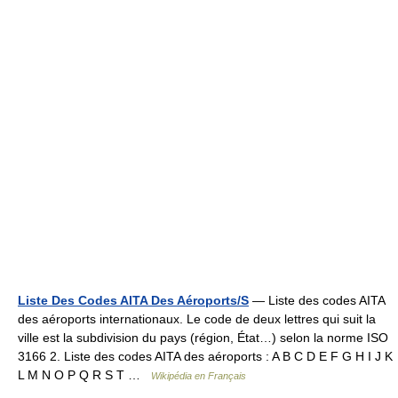
Liste Des Codes AITA Des Aéroports/S
— Liste des codes AITA
des aéroports internationaux. Le code de deux lettres qui suit la
ville est la subdivision du pays (région, État…) selon la norme ISO
3166 2. Liste des codes AITA des aéroports : A B C D E F G H I J K
L M N O P Q R S T …
Wikipédia en Français