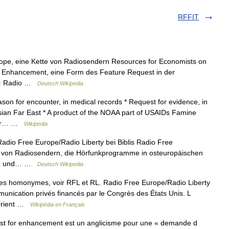
RFFIT
rope, eine Kette von Radiosendern Resources for Economists on
or Enhancement, eine Form des Feature Request in der
ür: Radio …
Deutsch Wikipedia
n for encounter, in medical records * Request for evidence, in
sian Far East * A product of the NOAA part of USAIDs Famine
 for… …
Wikipedia
dio Free Europe/Radio Liberty bei Biblis Radio Free
te von Radiosendern, die Hörfunkprogramme in osteuropäischen
eren und… …
Deutsch Wikipedia
les homonymes, voir RFL et RL. Radio Free Europe/Radio Liberty
unication privés financés par le Congrès des États Unis. L
 Orient …
Wikipédia en Français
t for enhancement est un anglicisme pour une « demande d