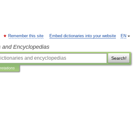
Remember this site
Embed dictionaries into your website
EN
s and Encyclopedias
Search!
pretations