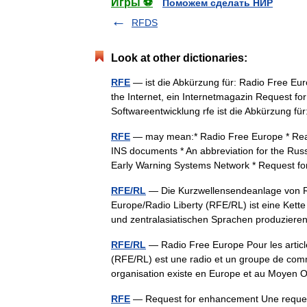
Игры ⚽
Поможем сделать НИР
RFDS
Look at other dictionaries:
RFE
— ist die Abkürzung für: Radio Free Eu
the Internet, ein Internetmagazin Request f
Softwareentwicklung rfe ist die Abkürzung f
RFE
— may mean:* Radio Free Europe * Reaso
INS documents * An abbreviation for the Rus
Early Warning Systems Network * Request
RFE/RL
— Die Kurzwellensendeanlage von Ra
Europe/Radio Liberty (RFE/RL) ist eine Ket
und zentralasiatischen Sprachen produzi
RFE/RL
— Radio Free Europe Pour les artic
(RFE/RL) est une radio et un groupe de comm
organisation existe en Europe et au Moyen
RFE
— Request for enhancement Une reques