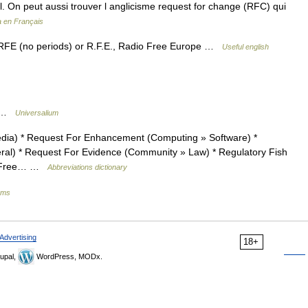
l. On peut aussi trouver l anglicisme request for change (RFC) qui
a en Français
* RFE (no periods) or R.F.E., Radio Free Europe …
Useful english
 * …
Universalium
ia) * Request For Enhancement (Computing » Software) *
al) * Request For Evidence (Community » Law) * Regulatory Fish
io Free… …
Abbreviations dictionary
yms
Advertising
18+
upal,
WordPress, MODx.