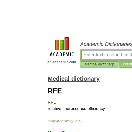
Academic Dictionarie
en-academic.com
Medical dictionary
Inter
Medical dictionary
RFE
RFE
relative
fluorescence
efficiency
Medical
dictionary
.
2011
.