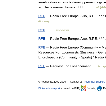
amélioration » dans le développement logicie
signifie la même chose en ITIL.… …
Wikipédi
RFE
— Radio Free Europe. Also, R.F.E. * * 
dictionary
RFE
— …
Википедия
RFE
— Radio Free Europe. Also, R.F.E. * *
RFE
— Radio Free Europe (Community » Med
Resources For Economists (Business » Gener
Encyclopedia (Community » Sports) * Rad
RFE
— Request For Enhancement …
Acron
© Academic, 2000-2026
Contact us:
Technical Support
,
Dictionaries export
, created on PHP,
Joomla,
Dr