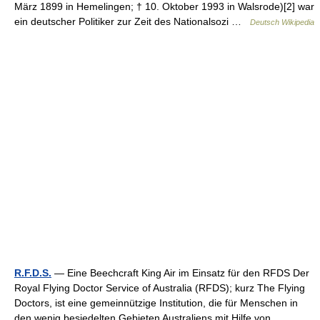
März 1899 in Hemelingen; † 10. Oktober 1993 in Walsrode)[2] war
ein deutscher Politiker zur Zeit des Nationalsozi …
Deutsch Wikipedia
R.F.D.S.
— Eine Beechcraft King Air im Einsatz für den RFDS Der
Royal Flying Doctor Service of Australia (RFDS); kurz The Flying
Doctors, ist eine gemeinnützige Institution, die für Menschen in
den wenig besiedelten Gebieten Australiens mit Hilfe von… …