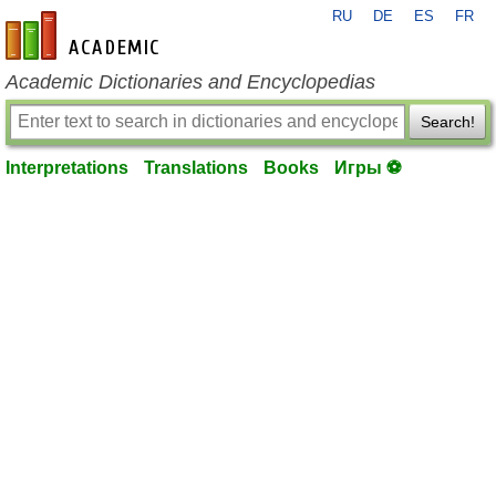
RU
DE
ES
FR
en-academic.com
Academic Dictionaries and Encyclopedias
Search!
Interpretations
Translations
Books
Игры ⚽