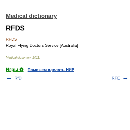
Medical dictionary
RFDS
RFDS
Royal Flying Doctors Service [Australia]
Medical dictionary
.
2011
.
Игры ⚽
Поможем сделать НИР
RfD
RFE