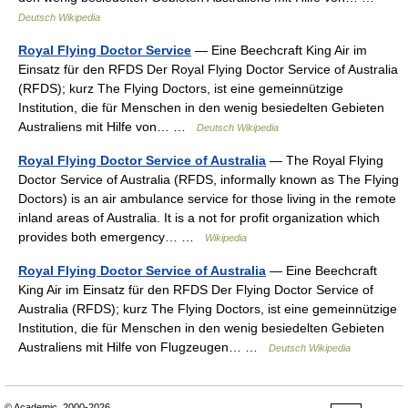
Deutsch Wikipedia
Royal Flying Doctor Service
— Eine Beechcraft King Air im
Einsatz für den RFDS Der Royal Flying Doctor Service of Australia
(RFDS); kurz The Flying Doctors, ist eine gemeinnützige
Institution, die für Menschen in den wenig besiedelten Gebieten
Australiens mit Hilfe von… …
Deutsch Wikipedia
Royal Flying Doctor Service of Australia
— The Royal Flying
Doctor Service of Australia (RFDS, informally known as The Flying
Doctors) is an air ambulance service for those living in the remote
inland areas of Australia. It is a not for profit organization which
provides both emergency… …
Wikipedia
Royal Flying Doctor Service of Australia
— Eine Beechcraft
King Air im Einsatz für den RFDS Der Flying Doctor Service of
Australia (RFDS); kurz The Flying Doctors, ist eine gemeinnützige
Institution, die für Menschen in den wenig besiedelten Gebieten
Australiens mit Hilfe von Flugzeugen… …
Deutsch Wikipedia
© Academic, 2000-2026