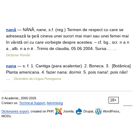
nană
— NÁNĂ, nane, s.f. (reg.) Termen de respect cu care se
adresează la ţară cineva unei surori mai mari sau unei femei mai
în vârstă ori cu care vorbeşte despre acestea. – cf. bg., scr. n a n
a , alb. n a n ë . Trimis de claudia, 05.06.2004. Sursa:… …
Dicționar Român
nana
— s. f. 1. Cantiga (para acalentar). 2. Boneca. 3. [Botânica]
Planta americana. 4. fazer nana: dormir. 5. pois nana!: pois não!
…
Dicionário da Língua Portuguesa
© Academic, 2000-2026
18+
Contact us:
Technical Support
,
Advertising
Dictionaries export
, created on PHP,
Joomla,
Drupal,
WordPress,
MODx.