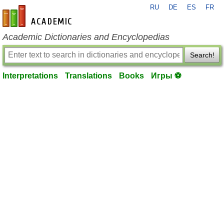
RU
DE
ES
FR
en-academic.com
Academic Dictionaries and Encyclopedias
Search!
Interpretations
Translations
Books
Игры ⚽