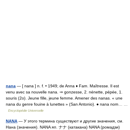
nana
— [ nana ] n. f. • 1949; de Anna ♦ Fam. Maîtresse. Il est
venu avec sa nouvelle nana. ⇒ gonzesse, 2. nénette, pépée, 1.
souris (2o). Jeune fille, jeune femme. Amener des nanas. « une
nana du genre fouine à lunettes » (San Antonio). ● nana nom… …
Encyclopédie Universelle
NANA
— У этого термина существуют и другие значения, см.
Нана (значения). NANA яп. ナナ (катакана) NANA (ромадзи)