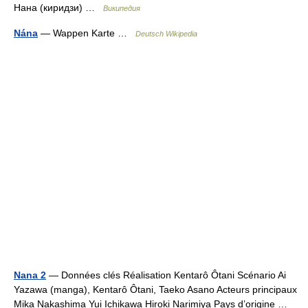
Нана (киридзи) …
Википедия
Nána
— Wappen Karte …
Deutsch Wikipedia
Nana 2
— Données clés Réalisation Kentarô Ôtani Scénario Ai
Yazawa (manga), Kentarô Ôtani, Taeko Asano Acteurs principaux
Mika Nakashima Yui Ichikawa Hiroki Narimiya Pays d’origine …