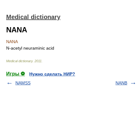
Medical dictionary
NANA
NANA
N-acetyl neuraminic acid
Medical dictionary
.
2011
.
Игры ⚽
Нужно сделать НИР?
NAMSS
NANB