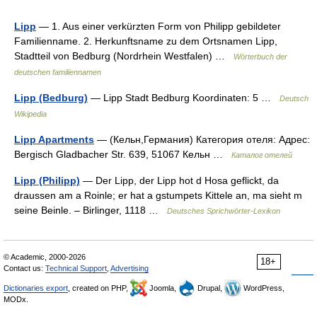
Lipp
— 1. Aus einer verkürzten Form von Philipp gebildeter
Familienname. 2. Herkunftsname zu dem Ortsnamen Lipp,
Stadtteil von Bedburg (Nordrhein Westfalen) …
Wörterbuch der
deutschen familiennamen
Lipp (Bedburg)
— Lipp Stadt Bedburg Koordinaten: 5 …
Deutsch
Wikipedia
Lipp Apartments
— (Кельн,Германия) Категория отеля: Адрес:
Bergisch Gladbacher Str. 639, 51067 Кельн …
Каталог отелей
Lipp (Philipp)
— Der Lipp, der Lipp hot d Hosa geflickt, da
draussen am a Roinle; er hat a gstumpets Kittele an, ma sieht m
seine Beinle. – Birlinger, 1118 …
Deutsches Sprichwörter-Lexikon
© Academic, 2000-2026
18+
Contact us:
Technical Support
,
Advertising
Dictionaries export
, created on PHP,
Joomla,
Drupal,
WordPress,
MODx.