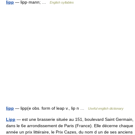
lipp
— lipp·mann; …
English syllables
lipp
— lipp(e obs. form of leap v., lip n …
Useful english dictionary
Lipp
— est une brasserie située au 151, boulevard Saint Germain,
dans le 6e arrondissement de Paris (France). Elle décerne chaque
année un prix littéraire, le Prix Cazes, du nom d un de ses anciens