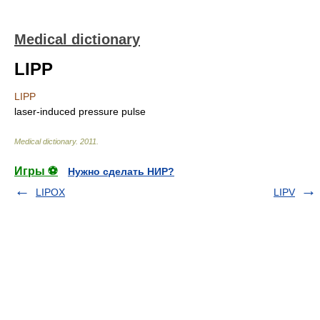
Medical dictionary
LIPP
LIPP
laser-induced pressure pulse
Medical dictionary
.
2011
.
Игры ⚽
Нужно сделать НИР?
LIPOX
LIPV