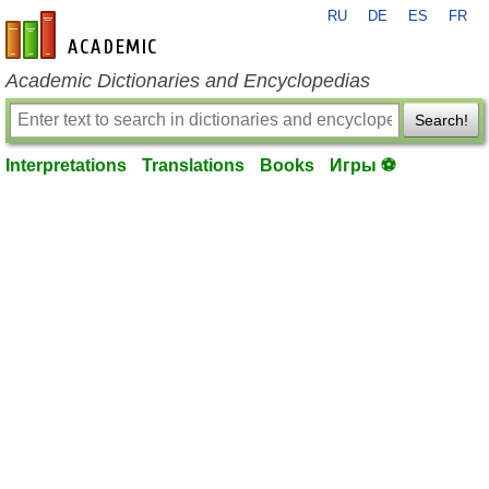
RU
DE
ES
FR
en-academic.com
Academic Dictionaries and Encyclopedias
Search!
Interpretations
Translations
Books
Игры ⚽