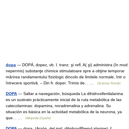
dopa
— DOPÁ, dopez, vb. I. tranz. şi refl. A( şi) administra (în mod
nepermis) substanţe chimice stimulatoare spre a obţine temporar
mărirea randamentului fiziologic dincolo de limitele normale, într o
întrecere sportivă. – Din fr. doper. Trimis de… …
Dicționar Român
DOPA
— Saltar a navegación, búsqueda La dihidroxifenilalanina
es un sustrato prácticamente inicial de la ruta metabólica de las
catecolaminas: dopamina, noradrenalina y adrenalina. Su
situación es básica en la actividad metabólica de la neurona, ya
que… …
Wikipedia Español
DOPA
— dopa. (Acrón. del ingl. dihidroxiPhenyl alanine). f.