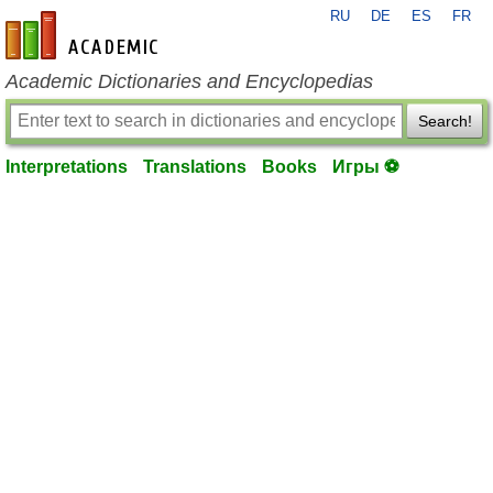
RU
DE
ES
FR
en-academic.com
Academic Dictionaries and Encyclopedias
Search!
Interpretations
Translations
Books
Игры ⚽