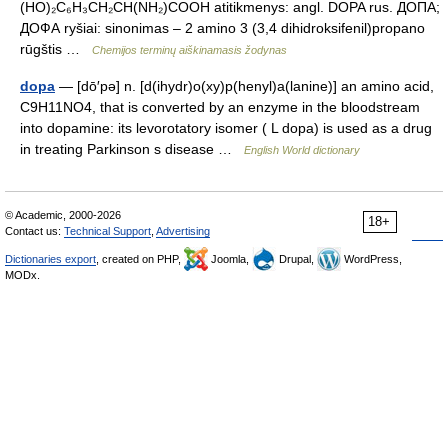
(HO)₂C₆H₃CH₂CH(NH₂)COOH atitikmenys: angl. DOPA rus. ДОПА;
ДОФА ryšiai: sinonimas – 2 amino 3 (3,4 dihidroksifenil)propano
rūgštis …
Chemijos terminų aiškinamasis žodynas
dopa
— [dō′pə] n. [d(ihydr)o(xy)p(henyl)a(lanine)] an amino acid,
C9H11NO4, that is converted by an enzyme in the bloodstream
into dopamine: its levorotatory isomer ( L dopa) is used as a drug
in treating Parkinson s disease …
English World dictionary
© Academic, 2000-2026
18+
Contact us:
Technical Support
,
Advertising
Dictionaries export
, created on PHP,
Joomla,
Drupal,
WordPress,
MODx.