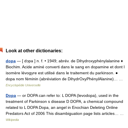
Look at other dictionaries:
dopa
— [ dɔpa ] n. f. • 1949; abrév. de Dihydroxyphénylalanine ♦
Biochim. Acide aminé converti dans le sang en dopamine et dont l
isomère lévogyre est utilisé dans le traitement du parkinson. ●
dopa nom féminin (abréviation de DihydrOxyPhénylAlanine)… …
Encyclopédie Universelle
Dopa
— or DOPA can refer to: L DOPA (levodopa), used in the
treatment of Parkinson s disease D DOPA, a chemical compound
related to L DOPA Dopa, an angel in Enochian Deleting Online
Predators Act of 2006 This disambiguation page lists articles… …
Wikipedia