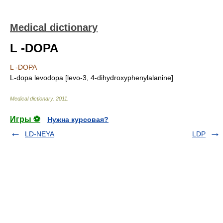
Medical dictionary
L -DOPA
L -DOPA
L-dopa levodopa [levo-3, 4-dihydroxyphenylalanine]
Medical dictionary
.
2011
.
Игры ⚽
Нужна курсовая?
LD-NEYA
LDP