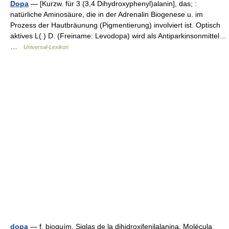
Dopa
— [Kurzw. für 3 (3,4 Dihydroxyphenyl)alanin], das; :
natürliche Aminosäure, die in der Adrenalin Biogenese u. im
Prozess der Hautbräunung (Pigmentierung) involviert ist. Optisch
aktives L( ) D. (Freiname: Levodopa) wird als Antiparkinsonmittel…
…
Universal-Lexikon
dopa
— f. bioquím. Siglas de la dihidroxifenilalanina. Molécula