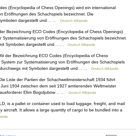
s (Encyclopedia of Chess Openings) wird ein international
n Eröffnungen des Schachspiels bezeichnet. Die
 Symbolen dargestellt und… …
Deutsch Wikipedia
der Bezeichnung ECO Codes (Encyclopedia of Chess Openings)
ur Systematisierung von Eröffnungen des Schachspiels bezeichnet.
 mit Symbolen dargestellt und… …
Deutsch Wikipedia
it der Bezeichnung ECO Codes (Encyclopedia of Chess
s System zur Systematisierung von Eröffnungen des Schachspiels
en durchwegs mit Symbolen dargestellt und… …
Deutsch Wikipedia
ie Liste der Partien der Schachweltmeisterschaft 1934 führt
14. Juni 1934 zwischen dem seit 1927 amtierenden Weltmeister
Herausforderer Efim Bogoljubow… …
Deutsch Wikipedia
D, is a pallet or container used to load luggage, freight, and mail
 aircraft. It allows a large quantity of cargo to be bundled into a
pedia