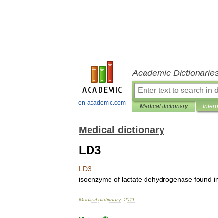
Academic Dictionarie
en-academic.com
Medical dictionary
Inter
Medical dictionary
LD3
LD3
isoenzyme
of
lactate
dehydrogenase
found
i
Medical
dictionary
.
2011
.