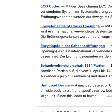
ECO Codes
— Mit der Bezeichnung ECO Code
verwendetes System zur Systematisierung vo
Eröffnungsvarianten werden durchwegs mit
Encyclopaedia of Chess Openings
— Mit 
wird ein international verwendetes System z
Die Eröffnungsvarianten werden durchwegs
Enzyklopädie der Schacheröffnungen
— M
Openings) wird ein international verwendete
bezeichnet. Die Eröffnungsvarianten werd
Schachweltmeisterschaft 1934/Partien
— D
sämtliche Partien auf, die vom 1. April bis 
Alexander Aljechin (Frankreich) und dem 
Unit Load Device
— A unit load device, or UL
on wide body aircraft and specific narrow body
large unit. Since this leads to fewer… …
Wiki