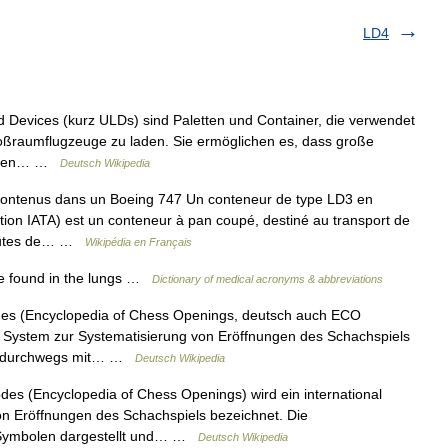
LD4
 Devices (kurz ULDs) sind Paletten und Container, die verwendet
ßraumflugzeuge zu laden. Sie ermöglichen es, dass große
heiten… …
Deutsch Wikipedia
ntenus dans un Boeing 747 Un conteneur de type LD3 en
on IATA) est un conteneur à pan coupé, destiné au transport de
soutes de… …
Wikipédia en Français
e found in the lungs …
Dictionary of medical acronyms & abbreviations
s (Encyclopedia of Chess Openings, deutsch auch ECO
es System zur Systematisierung von Eröffnungen des Schachspiels
en durchwegs mit… …
Deutsch Wikipedia
s (Encyclopedia of Chess Openings) wird ein international
n Eröffnungen des Schachspiels bezeichnet. Die
 Symbolen dargestellt und… …
Deutsch Wikipedia