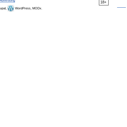
Advertising
18+
upal,
WordPress, MODx.