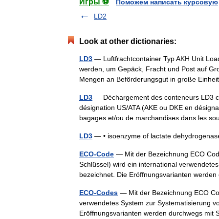
Игры ⚽
Поможем написать курсовую
LD2
Look at other dictionaries:
LD3
— Luftfrachtcontainer Typ AKH Unit Load
werden, um Gepäck, Fracht und Post auf Gro
Mengen an Beförderungsgut in große Ein
LD3
— Déchargement des conteneurs LD3 co
désignation US/ATA (AKE ou DKE en désignati
bagages et/ou de marchandises dans les 
LD3
— • isoenzyme of lactate dehydrogenas
ECO-Code
— Mit der Bezeichnung ECO Code
Schlüssel) wird ein international verwendet
bezeichnet. Die Eröffnungsvarianten werd
ECO-Codes
— Mit der Bezeichnung ECO Code
verwendetes System zur Systematisierung vo
Eröffnungsvarianten werden durchwegs mit