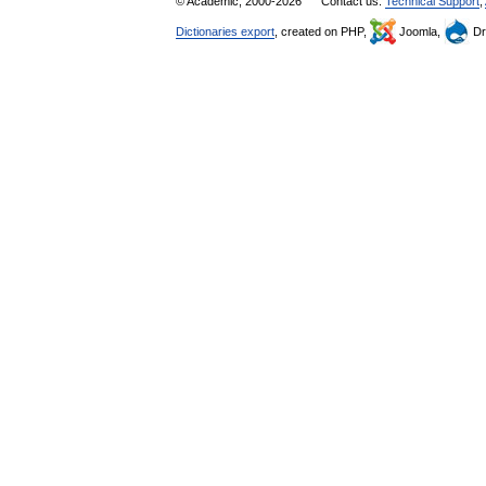
© Academic, 2000-2026
Contact us:
Technical Support
,
Dictionaries export
, created on PHP,
Joomla,
Dr