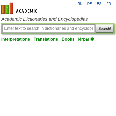
RU
DE
ES
FR
en-academic.com
Academic Dictionaries and Encyclopedias
Search!
Interpretations
Translations
Books
Игры ⚽