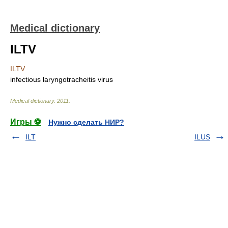
Medical dictionary
ILTV
ILTV
infectious laryngotracheitis virus
Medical dictionary
.
2011
.
Игры ⚽
Нужно сделать НИР?
ILT
ILUS