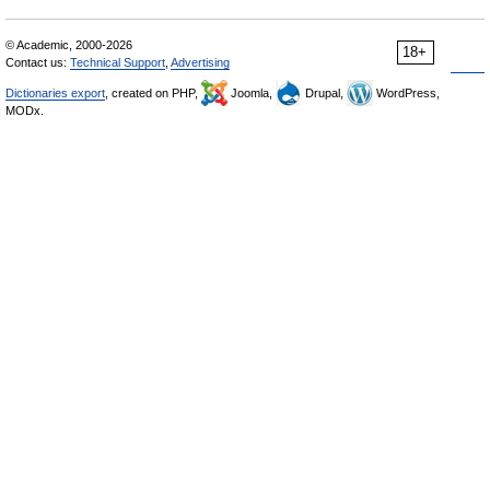
© Academic, 2000-2026
18+
Contact us:
Technical Support
,
Advertising
Dictionaries export
, created on PHP,
Joomla,
Drupal,
WordPress,
MODx.