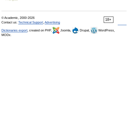
© Academic, 2000-2026
18+
Contact us:
Technical Support
,
Advertising
Dictionaries export
, created on PHP,
Joomla,
Drupal,
WordPress,
MODx.