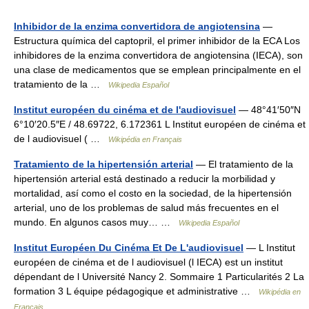
Inhibidor de la enzima convertidora de angiotensina
—
Estructura química del captopril, el primer inhibidor de la ECA Los
inhibidores de la enzima convertidora de angiotensina (IECA), son
una clase de medicamentos que se emplean principalmente en el
tratamiento de la …
Wikipedia Español
Institut européen du cinéma et de l'audiovisuel
— 48°41′50″N
6°10′20.5″E / 48.69722, 6.172361 L Institut européen de cinéma et
de l audiovisuel ( …
Wikipédia en Français
Tratamiento de la hipertensión arterial
— El tratamiento de la
hipertensión arterial está destinado a reducir la morbilidad y
mortalidad, así como el costo en la sociedad, de la hipertensión
arterial, uno de los problemas de salud más frecuentes en el
mundo. En algunos casos muy… …
Wikipedia Español
Institut Européen Du Cinéma Et De L'audiovisuel
— L Institut
européen de cinéma et de l audiovisuel (l IECA) est un institut
dépendant de l Université Nancy 2. Sommaire 1 Particularités 2 La
formation 3 L équipe pédagogique et administrative …
Wikipédia en
Français