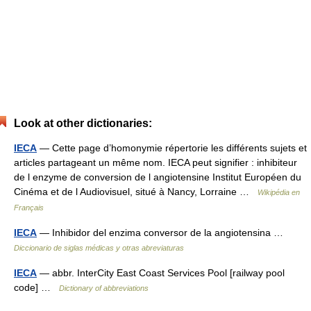
Look at other dictionaries:
IECA
— Cette page d’homonymie répertorie les différents sujets et
articles partageant un même nom. IECA peut signifier : inhibiteur
de l enzyme de conversion de l angiotensine Institut Européen du
Cinéma et de l Audiovisuel, situé à Nancy, Lorraine …
Wikipédia en
Français
IECA
— Inhibidor del enzima conversor de la angiotensina …
Diccionario de siglas médicas y otras abreviaturas
IECA
— abbr. InterCity East Coast Services Pool [railway pool
code] …
Dictionary of abbreviations