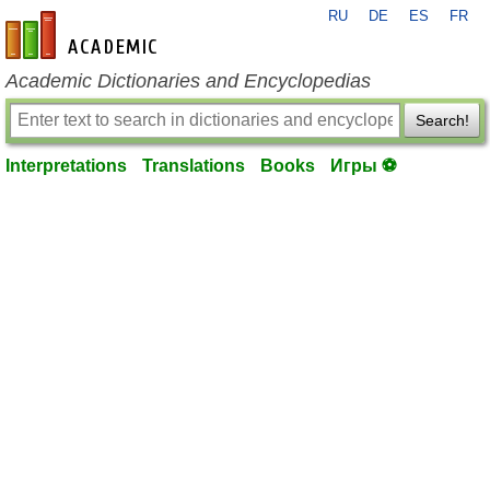
RU
DE
ES
FR
en-academic.com
Academic Dictionaries and Encyclopedias
Search!
Interpretations
Translations
Books
Игры ⚽