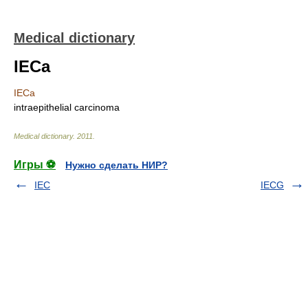
Medical dictionary
IECa
IECa
intraepithelial carcinoma
Medical dictionary
.
2011
.
Игры ⚽
Нужно сделать НИР?
IEC
IECG