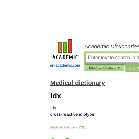
Academic Dictionarie
en-academic.com
Medical dictionary
Inter
Medical dictionary
Idx
Idx
cross
-
reactive
idiotype
Medical
dictionary
.
2011
.