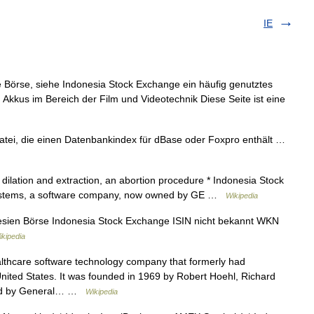
IE
e Börse, siehe Indonesia Stock Exchange ein häufig genutztes
on Akkus im Bereich der Film und Videotechnik Diese Seite ist eine
Datei, die einen Datenbankindex für dBase oder Foxpro enthält …
dilation and extraction, an abortion procedure * Indonesia Stock
Systems, a software company, now owned by GE …
Wikipedia
ien Börse Indonesia Stock Exchange ISIN nicht bekannt WKN
kipedia
lthcare software technology company that formerly had
nited States. It was founded in 1969 by Robert Hoehl, Richard
ired by General… …
Wikipedia