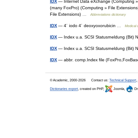
IDX
— Internet Data eXchange (Computing » N
(many FoxPro) (Computing » File Extensions
File Extensions) …
Abbreviations dictionary
IDX
— 4´ iodo 4´ deoxyoxorubicin …
Medical 
IDX
— Index u.a. SCSI Statusmeldung (Bit)
IDX
— Index u.a. SCSI Statusmeldung (Bit)
IDX
— abbr. comp.Index file (FoxPro,FoxB
© Academic, 2000-2026
Contact us:
Technical Support
,
Dictionaries export
, created on PHP,
Joomla,
Dr