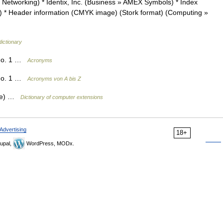
etworking) * Identix, Inc. (Business » AMEX Symbols) * Index
) * Header information (CMYK image) (Stork format) (Computing »
dictionary
 No. 1 …
Acronyms
 No. 1 …
Acronyms von A bis Z
ase) …
Dictionary of computer extensions
Advertising
18+
upal,
WordPress, MODx.