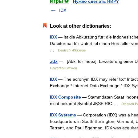
Игры ⚽
Нужно сделать НИР?
IDX
Look at other dictionaries:
IDX
— ist die Abkürzung für: die indonesisch
Dateiformat für Untertitel einen Hersteller v
…
Deutsch Wikipedia
.idx
— [Abk. für Index], Erweiterung einer 
Universal-Lexikon
IDX
— The acronym IDX may refer to:* Intact 
Exchange * Internet Data Exchange * IDX 
IDX Composite
— Stammdaten Staat Indones
nicht bekannt Symbol JKSE RIC …
Deutsch Wi
IDX Systems
— Corporation (IDX) was a hea
headquarters in South Burlington, Vermont, U
Tarrant, and Paul Egerman. IDX was acqu