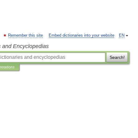
Remember this site
Embed dictionaries into your website
EN
s and Encyclopedias
Search!
pretations