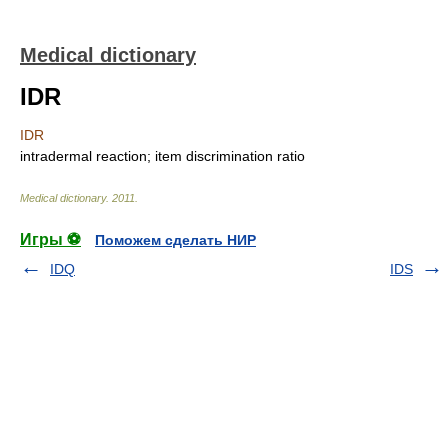
Medical dictionary
IDR
IDR
intradermal reaction; item discrimination ratio
Medical dictionary
.
2011
.
Игры ⚽
Поможем сделать НИР
IDQ
IDS