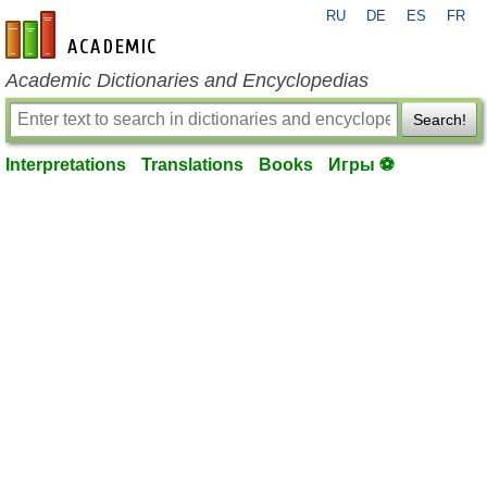
RU
DE
ES
FR
en-academic.com
Academic Dictionaries and Encyclopedias
Search!
Interpretations
Translations
Books
Игры ⚽