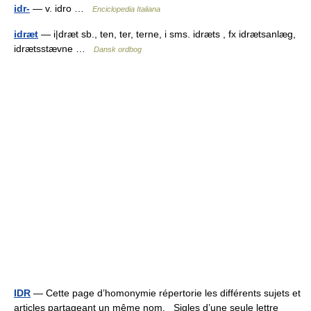
idr-
— v. idro …
Enciclopedia Italiana
idræt
— i|dræt sb., ten, ter, terne, i sms. idræts , fx idrætsanlæg,
idrætsstævne …
Dansk ordbog
IDR
— Cette page d’homonymie répertorie les différents sujets et
articles partageant un même nom. Sigles d’une seule lettre