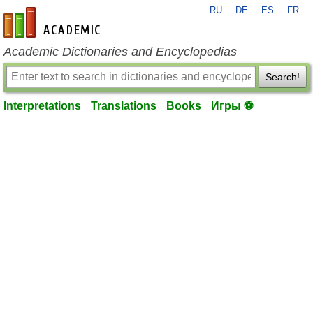
RU
DE
ES
FR
en-academic.com
Academic Dictionaries and Encyclopedias
Search!
Interpretations
Translations
Books
Игры ⚽