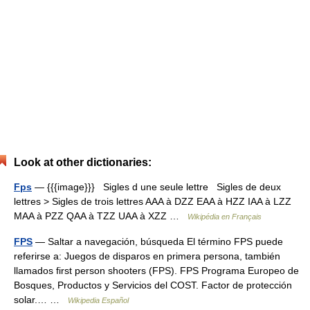
Look at other dictionaries:
Fps
— {{{image}}} Sigles d une seule lettre Sigles de deux
lettres > Sigles de trois lettres AAA à DZZ EAA à HZZ IAA à LZZ
MAA à PZZ QAA à TZZ UAA à XZZ …
Wikipédia en Français
FPS
— Saltar a navegación, búsqueda El término FPS puede
referirse a: Juegos de disparos en primera persona, también
llamados first person shooters (FPS). FPS Programa Europeo de
Bosques, Productos y Servicios del COST. Factor de protección
solar.… …
Wikipedia Español