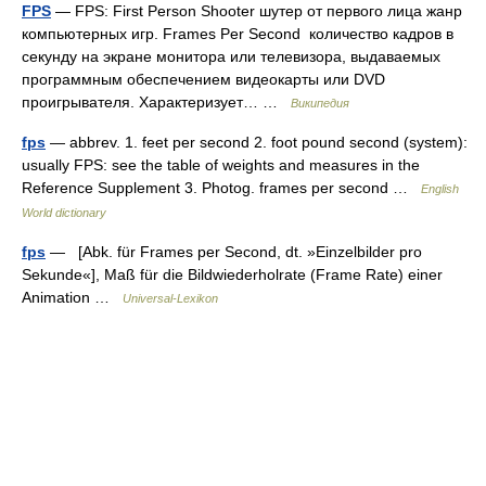
FPS
— FPS: First Person Shooter шутер от первого лица жанр
компьютерных игр. Frames Per Second количество кадров в
секунду на экране монитора или телевизора, выдаваемых
программным обеспечением видеокарты или DVD
проигрывателя. Характеризует… …
Википедия
fps
— abbrev. 1. feet per second 2. foot pound second (system):
usually FPS: see the table of weights and measures in the
Reference Supplement 3. Photog. frames per second …
English
World dictionary
fps
— [Abk. für Frames per Second, dt. »Einzelbilder pro
Sekunde«], Maß für die Bildwiederholrate (Frame Rate) einer
Animation …
Universal-Lexikon