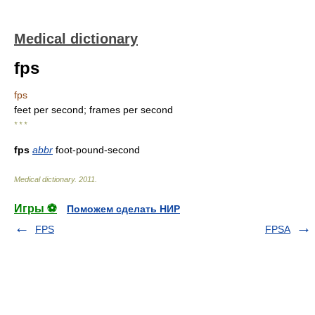
Medical dictionary
fps
fps
feet per second; frames per second
* * *
fps
abbr
foot-pound-second
Medical dictionary
.
2011
.
Игры ⚽
Поможем сделать НИР
FPS
FPSA