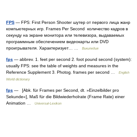
FPS
— FPS: First Person Shooter шутер от первого лица жанр
компьютерных игр. Frames Per Second количество кадров в
секунду на экране монитора или телевизора, выдаваемых
программным обеспечением видеокарты или DVD
проигрывателя. Характеризует… …
Википедия
fps
— abbrev. 1. feet per second 2. foot pound second (system):
usually FPS: see the table of weights and measures in the
Reference Supplement 3. Photog. frames per second …
English
World dictionary
fps
— [Abk. für Frames per Second, dt. »Einzelbilder pro
Sekunde«], Maß für die Bildwiederholrate (Frame Rate) einer
Animation …
Universal-Lexikon