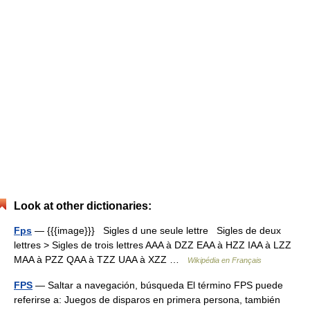
Look at other dictionaries:
Fps
— {{{image}}} Sigles d une seule lettre Sigles de deux
lettres > Sigles de trois lettres AAA à DZZ EAA à HZZ IAA à LZZ
MAA à PZZ QAA à TZZ UAA à XZZ …
Wikipédia en Français
FPS
— Saltar a navegación, búsqueda El término FPS puede
referirse a: Juegos de disparos en primera persona, también