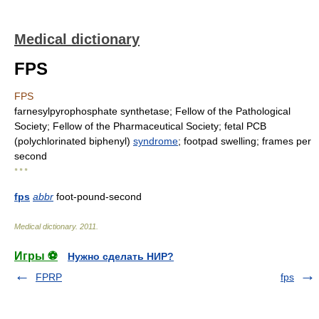
Medical dictionary
FPS
FPS
farnesylpyrophosphate synthetase; Fellow of the Pathological
Society; Fellow of the Pharmaceutical Society; fetal PCB
(polychlorinated biphenyl)
syndrome
; footpad swelling; frames per
second
* * *
fps
abbr
foot-pound-second
Medical dictionary
.
2011
.
Игры ⚽
Нужно сделать НИР?
FPRP
fps