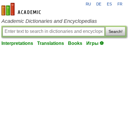
RU
DE
ES
FR
en-academic.com
Academic Dictionaries and Encyclopedias
Search!
Interpretations
Translations
Books
Игры ⚽