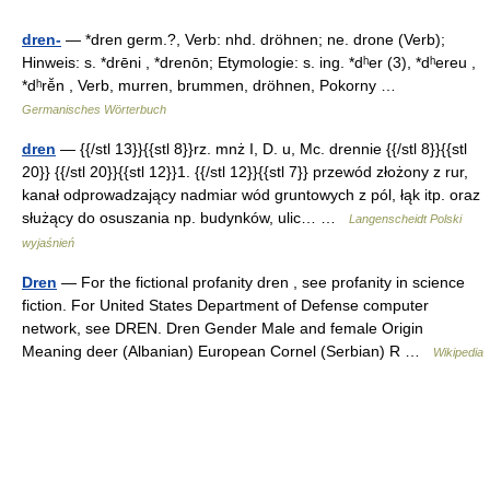
dren-
— *dren germ.?, Verb: nhd. dröhnen; ne. drone (Verb);
Hinweis: s. *drēni , *drenōn; Etymologie: s. ing. *dʰer (3), *dʰereu ,
*dʰrē̆n , Verb, murren, brummen, dröhnen, Pokorny …
Germanisches Wörterbuch
dren
— {{/stl 13}}{{stl 8}}rz. mnż I, D. u, Mc. drennie {{/stl 8}}{{stl
20}} {{/stl 20}}{{stl 12}}1. {{/stl 12}}{{stl 7}} przewód złożony z rur,
kanał odprowadzający nadmiar wód gruntowych z pól, łąk itp. oraz
służący do osuszania np. budynków, ulic… …
Langenscheidt Polski
wyjaśnień
Dren
— For the fictional profanity dren , see profanity in science
fiction. For United States Department of Defense computer
network, see DREN. Dren Gender Male and female Origin
Meaning deer (Albanian) European Cornel (Serbian) R …
Wikipedia