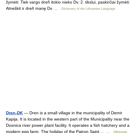
žymėti: Tiek vargo dreñ itokio nieko Dv. 2. tikslui, paskirčiai žymėti:
Atneškit ir dreñ manę Dv …
Dictionary of the Lithuanian Language
Dren-DK
— Dren is a small village in the municipality of Demir
Kapija. It is located in the western part of the Municipality near the
Dosnica river power plant facility. It operates a fish hatchery and a
modern egg farm. The holiday of the Patron Saint,… …
Wikipedia