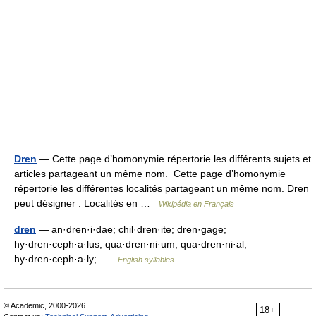
Dren
— Cette page d’homonymie répertorie les différents sujets et
articles partageant un même nom. Cette page d’homonymie
répertorie les différentes localités partageant un même nom. Dren
peut désigner : Localités en …
Wikipédia en Français
dren
— an·dren·i·dae; chil·dren·ite; dren·gage;
hy·dren·ceph·a·lus; qua·dren·ni·um; qua·dren·ni·al;
hy·dren·ceph·a·ly; …
English syllables
© Academic, 2000-2026
18+