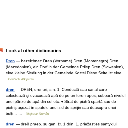
Look at other dictionaries:
Dren
— bezeichnet: Dren (Vorname) Dren (Montenegro) Dren
(Mazedonien), ein Dorf in der Gemeinde Prilep Dren (Slowenien),
eine kleine Siedlung in der Gemeinde Kostel Diese Seite ist eine …
Deutsch Wikipedia
dren
— DREN, drenuri, s.n. 1. Conductă sau canal care
colectează şi evacuează apă de pe un teren apos, coboară nivelul
unei pânze de apă din sol etc. ♦ Strat de piatră spartă sau de
pietriş aşezat în spatele unui zid de sprijin sau deasupra unei
bolţi… …
Dicționar Român
dren
— dreñ praep. su gen. žr. 1 drin. 1. priežasties santykiui