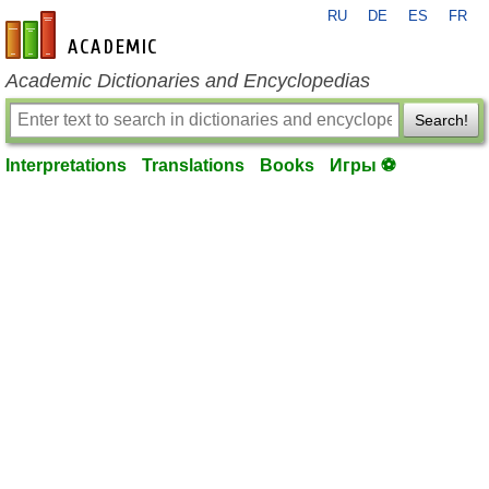
RU
DE
ES
FR
en-academic.com
Academic Dictionaries and Encyclopedias
Search!
Interpretations
Translations
Books
Игры ⚽