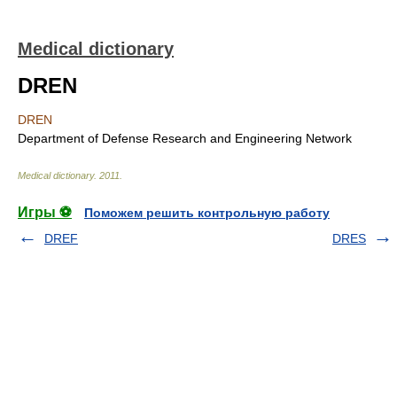
Medical dictionary
DREN
DREN
Department of Defense Research and Engineering Network
Medical dictionary
.
2011
.
Игры ⚽
Поможем решить контрольную работу
DREF
DRES