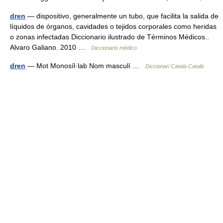
dren
— dispositivo, generalmente un tubo, que facilita la salida de
líquidos de órganos, cavidades o tejidos corporales como heridas
o zonas infectadas Diccionario ilustrado de Términos Médicos..
Alvaro Galiano. 2010 …
Diccionario médico
dren
— Mot Monosíl·lab Nom masculí …
Diccionari Català-Català