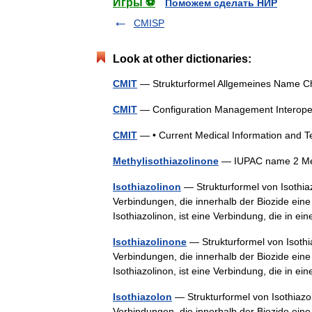
Игры ⚽
Поможем сделать НИР
CMISP
Look at other dictionaries:
CMIT
— Strukturformel Allgemeines Name C
CMIT
— Configuration Management Interoper
CMIT
— • Current Medical Information and
Methylisothiazolinone
— IUPAC name 2 Met
Isothiazolinon
— Strukturformel von Isothiaz
Verbindungen, die innerhalb der Biozide ein
Isothiazolinon, ist eine Verbindung, die in
Isothiazolinone
— Strukturformel von Isothia
Verbindungen, die innerhalb der Biozide ein
Isothiazolinon, ist eine Verbindung, die in
Isothiazolon
— Strukturformel von Isothiazol
Verbindungen, die innerhalb der Biozide ein