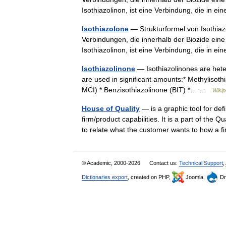
Isothiazolinon, ist eine Verbindung, die in
Isothiazolone
— Strukturformel von Isothiazo
Verbindungen, die innerhalb der Biozide ein
Isothiazolinon, ist eine Verbindung, die in
Isothiazolinone
— Isothiazolinones are hete
are used in significant amounts:* Methylisoth
MCI) * Benzisothiazolinone (BIT) *… …
Wikip
House of Quality
— is a graphic tool for de
firm/product capabilities. It is a part of the 
to relate what the customer wants to how 
© Academic, 2000-2026
Contact us:
Technical Support
,
Dictionaries export
, created on PHP,
Joomla,
Dr