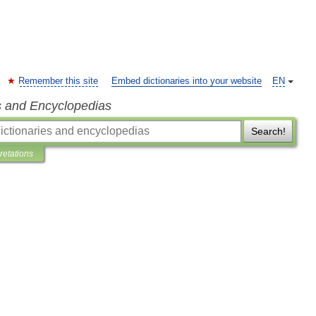
Remember this site
Embed dictionaries into your website
EN
s and Encyclopedias
Search!
pretations