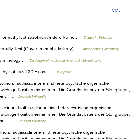
CMJ
hlormethylisothiazolinon Andere Name …
Deutsch Wikipedia
ability Test (Governmental » Military) …
Abbreviations dictionary
 Terminology …
Dictionary of medical acronyms & abbreviations
hylisothiazol 3(2H) one …
Wikipedia
olinon. Isothiazolinone sind heterocyclische organische
e wichtige Position einnehmen. Die Grundsubstanz der Stoffgruppe,
 einem… …
Deutsch Wikipedia
zolinon. Isothiazolinone sind heterocyclische organische
e wichtige Position einnehmen. Die Grundsubstanz der Stoffgruppe,
 einem… …
Deutsch Wikipedia
inon. Isothiazolinone sind heterocyclische organische
e wichtige Position einnehmen. Die Grundsubstanz der Stoffgruppe,