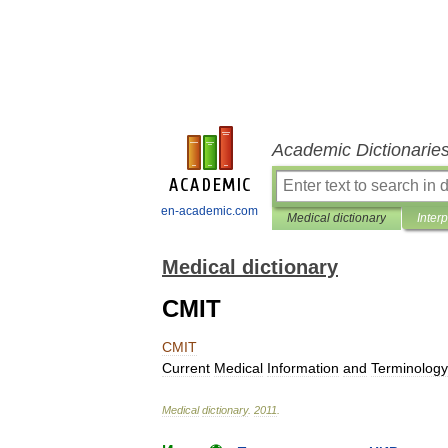
Academic Dictionarie
en-academic.com
Medical dictionary
Inter
Medical dictionary
CMIT
CMIT
Current
Medical
Information
and
Terminology
Medical
dictionary
.
2011
.