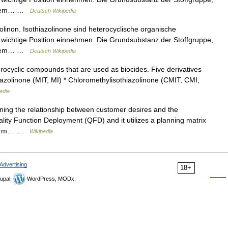
 einem… …
Deutsch Wikipedia
linon. Isothiazolinone sind heterocyclische organische
e wichtige Position einnehmen. Die Grundsubstanz der Stoffgruppe,
 einem… …
Deutsch Wikipedia
rocyclic compounds that are used as biocides. Five derivatives
iazolinone (MIT, MI) * Chloromethylisothiazolinone (CMIT, CMI,
edia
fining the relationship between customer desires and the
Quality Function Deployment (QFD) and it utilizes a planning matrix
a firm… …
Wikipedia
Advertising
18+
upal,
WordPress, MODx.