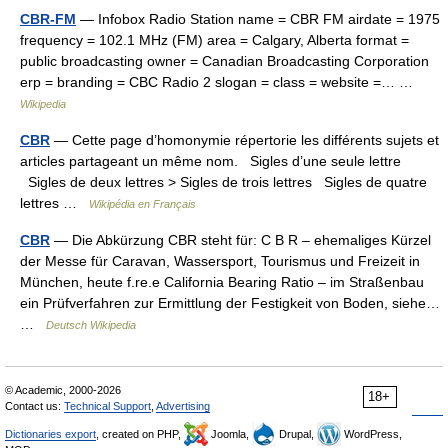
CBR-FM
— Infobox Radio Station name = CBR FM airdate = 1975
frequency = 102.1 MHz (FM) area = Calgary, Alberta format =
public broadcasting owner = Canadian Broadcasting Corporation
erp = branding = CBC Radio 2 slogan = class = website =… …
Wikipedia
CBR
— Cette page d’homonymie répertorie les différents sujets et
articles partageant un même nom. Sigles d’une seule lettre
Sigles de deux lettres > Sigles de trois lettres Sigles de quatre
lettres …
Wikipédia en Français
CBR
— Die Abkürzung CBR steht für: C B R – ehemaliges Kürzel
der Messe für Caravan, Wassersport, Tourismus und Freizeit in
München, heute f.re.e California Bearing Ratio – im Straßenbau
ein Prüfverfahren zur Ermittlung der Festigkeit von Boden, siehe…
…
Deutsch Wikipedia
© Academic, 2000-2026
18+
Contact us:
Technical Support
,
Advertising
Dictionaries export
, created on PHP,
Joomla,
Drupal,
WordPress,