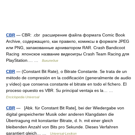
CBR
— CBR: .cbr расширение файла формата Comic Book
Archive, содержащего, как правило, комиксы в формате JPEG
или PNG, запакованные архиватором RAR. Crash Bandicoot
Racing японское название видеоигры Crash Team Racing для
PlayStation.… …
Википедия
CBR
— (Constant Bit Rate), o Bitrate Constante. Se trata de un
método de compresión en la codificación (generalmente de audio
y vídeo) que conserva constante el bitrate en todo el fichero. El
proceso opuesto es VBR. Su principal ventaja es la… …
Enciclopedia Universal
CBR
— [Abk. für Constant Bit Rate], bei der Wiedergabe von
digital gespeicherter Musik oder anderen Klangdaten die
Übertragung mit konstanter Bitrate, d. h. mit einer gleich
bleibenden Anzahl von Bits pro Sekunde. Dieses Verfahren
garantiert gleich… …
Universal-Lexikon