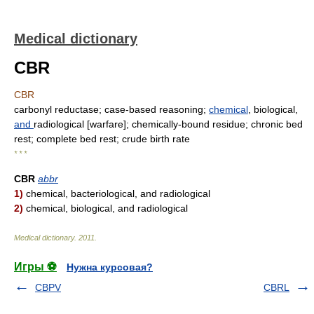
Medical dictionary
CBR
CBR
carbonyl reductase; case-based reasoning;
chemical
, biological,
and
radiological [warfare]; chemically-bound residue; chronic bed
rest; complete bed rest; crude birth rate
* * *
CBR
abbr
1)
chemical, bacteriological, and radiological
2)
chemical, biological, and radiological
Medical dictionary
.
2011
.
Игры ⚽
Нужна курсовая?
CBPV
CBRL