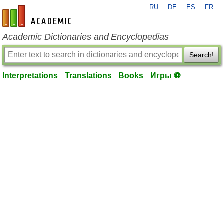
RU
DE
ES
FR
en-academic.com
Academic Dictionaries and Encyclopedias
Search!
Interpretations
Translations
Books
Игры ⚽