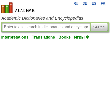
RU
DE
ES
FR
en-academic.com
Academic Dictionaries and Encyclopedias
Search!
Interpretations
Translations
Books
Игры ⚽