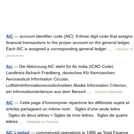
AIC
— account identifier code (AIC) A three digit code that assigns
financial transactions to the proper account on the general ledger.
Each AIC is assigned a corresponding general ledger …
Glossary of
postal terms
Aic
— Die Abkürzung AIC steht für Air India (ICAO Code)
Landkreis Aichach Friedberg, deutsches Kfz Kennzeichen
Aeronautical Information Circular,
Luftfahrtinformationsrundschreiben Akaike Information Criterion,
ein Informationskriterium aus dem Bereich …
Deutsch Wikipedia
AIC
— Cette page d’homonymie répertorie les différents sujets et
articles partageant un même nom. Sigles d’une seule lettre
Sigles de deux lettres > Sigles de trois lettres Sigles de quatre
lettres …
Wikipédia en Français
AIC Limited
— commenced operations in 1985 as Total Finance