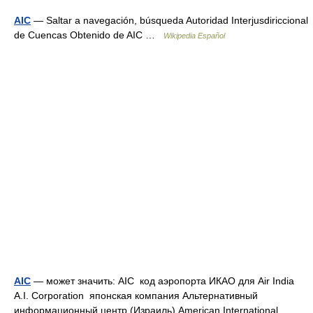
AIC
— Saltar a navegación, búsqueda Autoridad Interjusdiriccional
de Cuencas Obtenido de AIC …
Wikipedia Español
AIC
— может значить: AIC код аэропорта ИКАО для Air India
A.I. Corporation японская компания Альтернативный
информационный центр (Израиль) American International