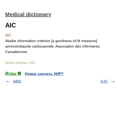
Medical dictionary
AIC
AIC
Akaike information criterion [a goodness-of-fit measure];
aminoimidazole carboxamide; Association des Infirmieres
Canadiennes
Medical dictionary
.
2011
.
Игры ⚽
Нужно сделать НИР?
AIBS
A-IC