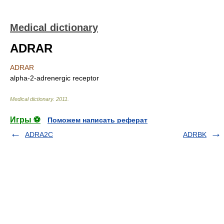
Medical dictionary
ADRAR
ADRAR
alpha-2-adrenergic receptor
Medical dictionary
.
2011
.
Игры ⚽
Поможем написать реферат
ADRA2C
ADRBK