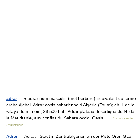
adrar
— ● adrar nom masculin (mot berbère) Équivalent du terme
arabe djebel. Adrar oasis saharienne d Algérie (Touat); ch. l. de la
wilaya du m. nom; 28 500 hab. Adrar plateau désertique du N. de
la Mauritanie, aux confins du Sahara occid. Oasis …
Encyclopédie
Universelle
Adrar
— Adrar, Stadt in Zentralalgerien an der Piste Oran Gao,