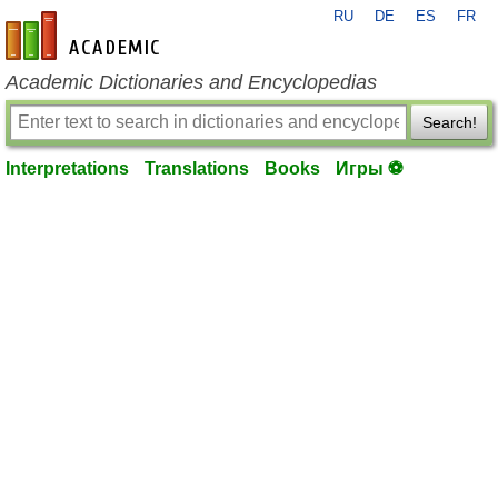
RU
DE
ES
FR
en-academic.com
Academic Dictionaries and Encyclopedias
Search!
Interpretations
Translations
Books
Игры ⚽