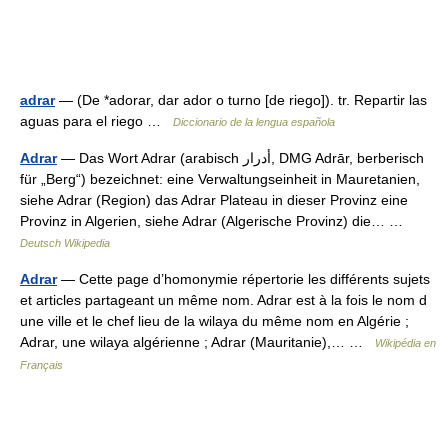
adrar
— (De *adorar, dar ador o turno [de riego]). tr. Repartir las
aguas para el riego …
Diccionario de la lengua española
Adrar
— Das Wort Adrar (arabisch ‏أدرار‎, DMG Adrār, berberisch
für „Berg“) bezeichnet: eine Verwaltungseinheit in Mauretanien,
siehe Adrar (Region) das Adrar Plateau in dieser Provinz eine
Provinz in Algerien, siehe Adrar (Algerische Provinz) die… …
Deutsch Wikipedia
Adrar
— Cette page d’homonymie répertorie les différents sujets
et articles partageant un même nom. Adrar est à la fois le nom d
une ville et le chef lieu de la wilaya du même nom en Algérie ;
Adrar, une wilaya algérienne ; Adrar (Mauritanie),… …
Wikipédia en
Français