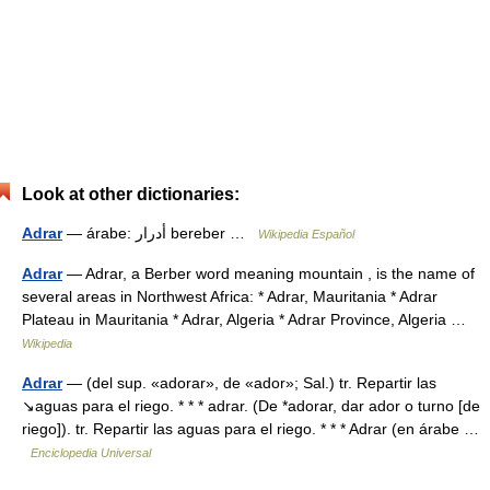
Look at other dictionaries:
Adrar
— árabe: أدرار bereber …
Wikipedia Español
Adrar
— Adrar, a Berber word meaning mountain , is the name of
several areas in Northwest Africa: * Adrar, Mauritania * Adrar
Plateau in Mauritania * Adrar, Algeria * Adrar Province, Algeria …
Wikipedia
Adrar
— (del sup. «adorar», de «ador»; Sal.) tr. Repartir las
↘aguas para el riego. * * * adrar. (De *adorar, dar ador o turno [de
riego]). tr. Repartir las aguas para el riego. * * * Adrar (en árabe …
Enciclopedia Universal