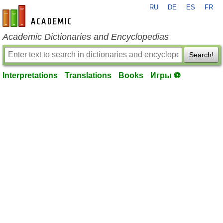
RU
DE
ES
FR
en-academic.com
Academic Dictionaries and Encyclopedias
Search!
Interpretations
Translations
Books
Игры ⚽