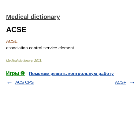
Medical dictionary
ACSE
ACSE
association control service element
Medical dictionary
.
2011
.
Игры ⚽
Поможем решить контрольную работу
ACS CPS
ACSF