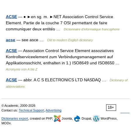
ACSE
— ● ►en sg. m. ►NET Association Control Service
Element. Partie de la couche 7 OSI permettant de faire
communiquer deux entités …
Dictionnaire d'informatique francophone
acse
— see asce …
Old to modern English dictionary
ACSE
— Association Control Service Element assoziatives
Kontrollserviceelement zum Verbindungsmanagement auf
Applikationsschicht, enthalten in 1.) ISO8649 und ISO8650 …
Acronyms von A bis Z
ACSE
— abbr. A C S ELECTRONICS LTD NASDAQ …
Dictionary of
abbreviations
© Academic, 2000-2026
18+
Contact us:
Technical Support
,
Advertising
Dictionaries export
, created on PHP,
Joomla,
Drupal,
WordPress,
MODx.