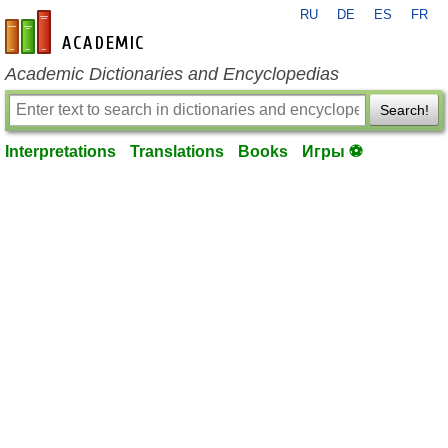
RU
DE
ES
FR
en-academic.com
Academic Dictionaries and Encyclopedias
Search!
Interpretations
Translations
Books
Игры ⚽