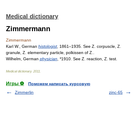
Medical dictionary
Zimmermann
Zimmermann
Karl W., German
histologist
, 1861–1935. See Z. corpuscle, Z.
granule, Z. elementary particle, polkissen of Z..
Wilhelm, German
physician
, *1910. See Z. reaction, Z. test.
Medical dictionary
.
2011
.
Игры ⚽
Поможем написать курсовую
Zimmerlin
zinc-65