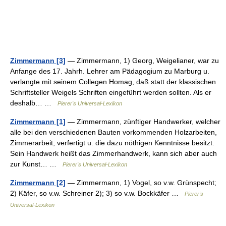
Zimmermann [3]
— Zimmermann, 1) Georg, Weigelianer, war zu
Anfange des 17. Jahrh. Lehrer am Pädagogium zu Marburg u.
verlangte mit seinem Collegen Homag, daß statt der klassischen
Schriftsteller Weigels Schriften eingeführt werden sollten. Als er
deshalb… …
Pierer's Universal-Lexikon
Zimmermann [1]
— Zimmermann, zünftiger Handwerker, welcher
alle bei den verschiedenen Bauten vorkommenden Holzarbeiten,
Zimmerarbeit, verfertigt u. die dazu nöthigen Kenntnisse besitzt.
Sein Handwerk heißt das Zimmerhandwerk, kann sich aber auch
zur Kunst… …
Pierer's Universal-Lexikon
Zimmermann [2]
— Zimmermann, 1) Vogel, so v.w. Grünspecht;
2) Käfer, so v.w. Schreiner 2); 3) so v.w. Bockkäfer …
Pierer's
Universal-Lexikon