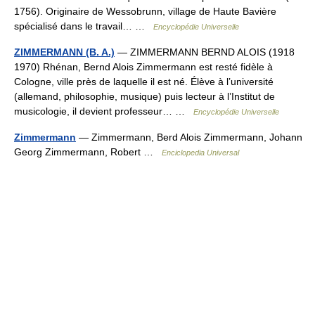
1756). Originaire de Wessobrunn, village de Haute Bavière
spécialisé dans le travail… …
Encyclopédie Universelle
ZIMMERMANN (B. A.)
— ZIMMERMANN BERND ALOIS (1918
1970) Rhénan, Bernd Alois Zimmermann est resté fidèle à
Cologne, ville près de laquelle il est né. Élève à l’université
(allemand, philosophie, musique) puis lecteur à l’Institut de
musicologie, il devient professeur… …
Encyclopédie Universelle
Zimmermann
— Zimmermann, Berd Alois Zimmermann, Johann
Georg Zimmermann, Robert …
Enciclopedia Universal