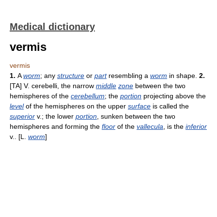
Medical dictionary
vermis
vermis
1.
A
worm
; any
structure
or
part
resembling a
worm
in shape.
2.
[TA] V. cerebelli, the narrow
middle
zone
between the two
hemispheres of the
cerebellum
; the
portion
projecting above the
level
of the hemispheres on the upper
surface
is called the
superior
v.; the lower
portion
, sunken between the two
hemispheres and forming the
floor
of the
vallecula
, is the
inferior
v.. [L.
worm
]