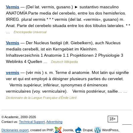
Vermis
— (Del lat. vermis, gusano.) ► sustantivo masculino
ANATOMÍA Parte media del cerebelo, entre los dos hemisferios.
IRREG. plural vermis * * * vermis (del lat. «vermis», gusano) m.
Anat. Parte del cerebelo situada entre los dos lóbulos laterales. * *
…
Enciclopedia Universal
Vermis
— Der Nucleus fastigii (dt. Giebelkern), auch Nucleus
medialis cerebelli, ist ein Kerngebiet im Kleinhirn.
Inhaltsverzeichnis 1 Anatomie 1.1 Projektionen 2 Physiologie 3
Weblinks 4 Quellen …
Deutsch Wikipedia
vermis
— (vèr mis ) s. m. Terme d anatomie. Mot latin qui signifie
ver et qui est employé à désigner plusieurs parties du cervelet.
Vermis supérieur, inférieur, synonymes d éminences
vermiculaires (voy. vermiculaire). Vermis postérieur, saillie… …
Dictionnaire de la Langue Française d'Émile Littré
© Academic, 2000-2026
18+
Contact us:
Technical Support
,
Advertising
Dictionaries export
, created on PHP,
Joomla,
Drupal,
WordPress,