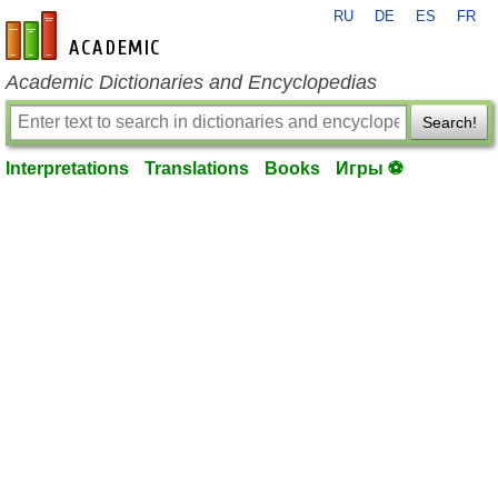
RU
DE
ES
FR
en-academic.com
Academic Dictionaries and Encyclopedias
Search!
Interpretations
Translations
Books
Игры ⚽