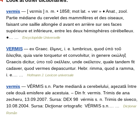
Look at other dictionaries:
vermis
— [ vɛrmis ] n. m. • 1858; mot lat. « ver » ♦ Anat., zool.
Partie médiane du cervelet des mammifères et des oiseaux,
faisant une saillie allongée d avant en arrière sur ses faces
supérieure et inférieure, entre les deux hémisphères cérébelleux.
●… …
Encyclopédie Universelle
VERMIS
— ex Graec. ἕλμινς, i. e. lumbricus, quod ὐπὸ τοῦ
ἕιλεςθαι, quia varie torquetur et convolvitur, in genere οκώληξ
Graecis dicitur, ὑπο τοῦ οκέλλειν, unde οκέλετον, quale tandem fit
cadaver, quod vermes depascuntur. Hebr. rimma, quod a ramma,
i. e.… …
Hofmann J. Lexicon universale
vermis
— VÉRMIS s.n. Parte mediană a cerebelului, aşezată între
cele două emisfere ale acestuia. – Din fr. vermis. Trimis de ana
zecheru, 13.09.2007. Sursa: DEX 98 vérmis s. n. Trimis de siveco,
10.08.2004. Sursa: Dicţionar ortografic VÉRMIS s.n.… …
Dicționar
Român