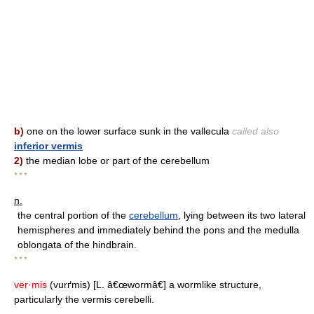
b)
one on the lower surface sunk in the vallecula
called also
inferior vermis
2)
the median lobe or part of the cerebellum
* * *
n.
the central portion of the
cerebellum
, lying between its two lateral
hemispheres and immediately behind the pons and the medulla
oblongata of the hindbrain.
* * *
ver·mis
(vurґmis) [L. â€œwormâ€] a wormlike structure,
particularly the vermis cerebelli.