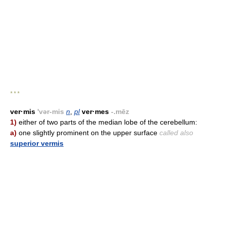
* * *
ver·mis
'vər-mis
n
,
pl
ver·mes
-.mēz
1)
either of two parts of the median lobe of the cerebellum:
a)
one slightly prominent on the upper surface
called also
superior vermis