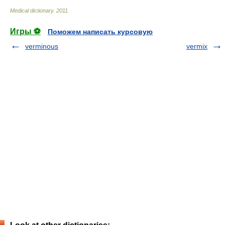
Medical dictionary
.
2011
.
Игры ⚽
Поможем написать курсовую
verminous
vermix