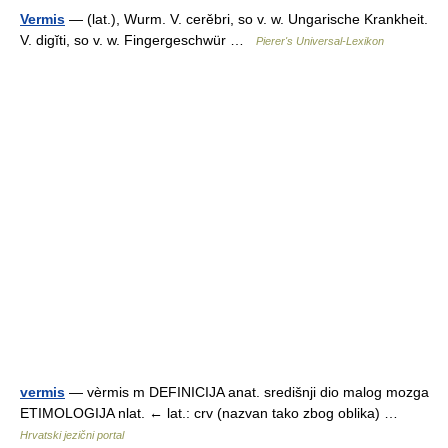
Vermis
— (lat.), Wurm. V. cerěbri, so v. w. Ungarische Krankheit.
V. digĭti, so v. w. Fingergeschwür …
Pierer's Universal-Lexikon
vermis
— vèrmis m DEFINICIJA anat. središnji dio malog mozga
ETIMOLOGIJA nlat. ← lat.: crv (nazvan tako zbog oblika) …
Hrvatski jezični portal