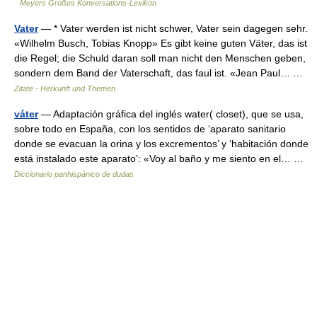
Meyers Großes Konversations-Lexikon
Vater
— * Vater werden ist nicht schwer, Vater sein dagegen sehr.
«Wilhelm Busch, Tobias Knopp» Es gibt keine guten Väter, das ist
die Regel; die Schuld daran soll man nicht den Menschen geben,
sondern dem Band der Vaterschaft, das faul ist. «Jean Paul… …
Zitate - Herkunft und Themen
váter
— Adaptación gráfica del inglés water( closet), que se usa,
sobre todo en España, con los sentidos de ‘aparato sanitario
donde se evacuan la orina y los excrementos’ y ‘habitación donde
está instalado este aparato’: «Voy al baño y me siento en el… …
Diccionario panhispánico de dudas