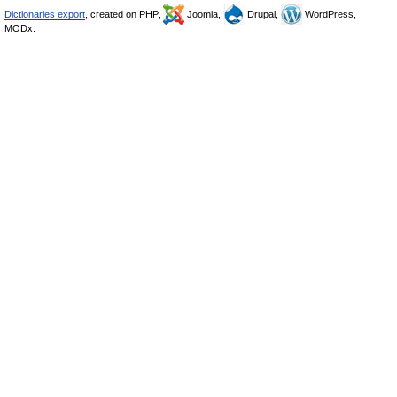
Dictionaries export
, created on PHP,
Joomla,
Drupal,
WordPress,
MODx.