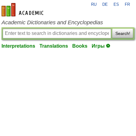
RU
DE
ES
FR
en-academic.com
Academic Dictionaries and Encyclopedias
Search!
Interpretations
Translations
Books
Игры ⚽