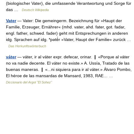
(biologischer Vater), die umfassende Verantwortung und Sorge für
das …
Deutsch Wikipedia
Vater
— Vater: Die gemeingerm. Bezeichnung für »Haupt der
Familie, Erzeuger, Ernährer« (mhd. vater, ahd. fater, got. fadar,
engl. father, schwed. fader) geht mit Entsprechungen in anderen
idg. Sprachen auf idg. *pətē̓r »Vater, Haupt der Familie« zurück …
Das Herkunftswörterbuch
váter
— váter, ir al váter expr. defecar, orinar. ❙ «Porque al váter
no va nadie decente. El váter no existe.» A. Ussía, Tratado de las
buenas maneras. ❙ «...ni siquiera para ir al váter.» Álvaro Pombo,
El héroe de las mansardas de Mansard, 1983, RAE… …
Diccionario del Argot "El Sohez"