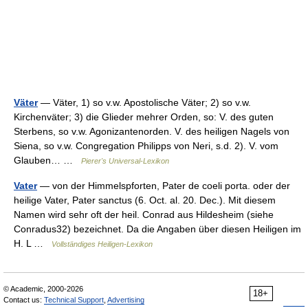
Väter
— Väter, 1) so v.w. Apostolische Väter; 2) so v.w.
Kirchenväter; 3) die Glieder mehrer Orden, so: V. des guten
Sterbens, so v.w. Agonizantenorden. V. des heiligen Nagels von
Siena, so v.w. Congregation Philipps von Neri, s.d. 2). V. vom
Glauben… …
Pierer's Universal-Lexikon
Vater
— von der Himmelspforten, Pater de coeli porta. oder der
heilige Vater, Pater sanctus (6. Oct. al. 20. Dec.). Mit diesem
Namen wird sehr oft der heil. Conrad aus Hildesheim (siehe
Conradus32) bezeichnet. Da die Angaben über diesen Heiligen im
H. L …
Vollständiges Heiligen-Lexikon
© Academic, 2000-2026
18+
Contact us:
Technical Support
,
Advertising