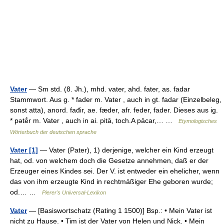
Vater
— Sm std. (8. Jh.), mhd. vater, ahd. fater, as. fadar
Stammwort. Aus g. * fader m. Vater , auch in gt. fadar (Einzelbeleg,
sonst atta), anord. fađir, ae. fæder, afr. feder, fader. Dieses aus ig.
* pətḗr m. Vater , auch in ai. pitā, toch.A pācar,… …
Etymologisches
Wörterbuch der deutschen sprache
Vater [1]
— Vater (Pater), 1) derjenige, welcher ein Kind erzeugt
hat, od. von welchem doch die Gesetze annehmen, daß er der
Erzeuger eines Kindes sei. Der V. ist entweder ein ehelicher, wenn
das von ihm erzeugte Kind in rechtmäßiger Ehe geboren wurde;
od.… …
Pierer's Universal-Lexikon
Vater
— [Basiswortschatz (Rating 1 1500)] Bsp.: • Mein Vater ist
nicht zu Hause. • Tim ist der Vater von Helen und Nick. • Mein