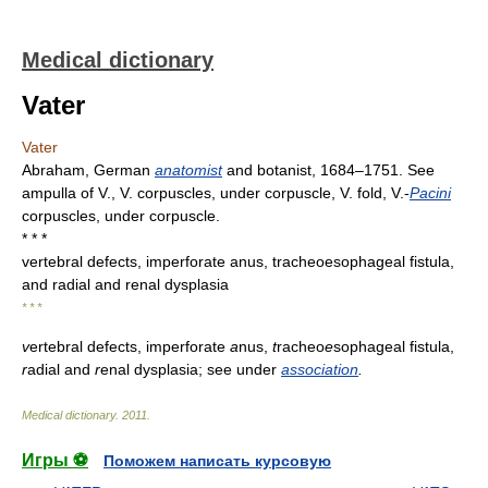
Medical dictionary
Vater
Vater
Abraham, German
anatomist
and botanist, 1684–1751. See
ampulla of V., V. corpuscles, under corpuscle, V. fold, V.-
Pacini
corpuscles, under corpuscle.
* * *
vertebral defects, imperforate anus, tracheoesophageal fistula,
and radial and renal dysplasia
* * *
v
ertebral defects, imperforate
a
nus,
t
racheo
e
sophageal fistula,
r
adial and
r
enal dysplasia; see under
association
.
Medical dictionary
.
2011
.
Игры ⚽
Поможем написать курсовую