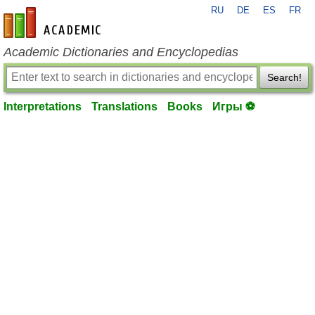
RU
DE
ES
FR
en-academic.com
Academic Dictionaries and Encyclopedias
Search!
Interpretations
Translations
Books
Игры ⚽