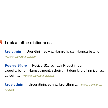
Look at other dictionaries:
Urerythrin
— Urerythrin, so v.w. Harnroth, s.u. Harnsarbstoffe …
Pierer's Universal-Lexikon
Rosige Säure
— Rosige Säure, nach Proust in dem
ziegelfarbenen Harnsediment; scheint mit dem Urerythrin identisch
zu sein …
Pierer's Universal-Lexikon
Uroerythrin
— Uroerythrin, so v.w. Urerythrin …
Pierer's Universal-
Lexikon