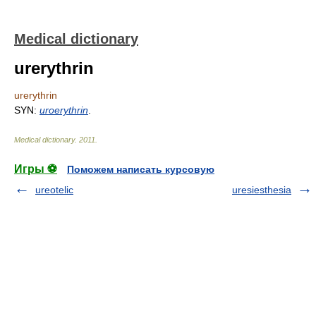
Medical dictionary
urerythrin
urerythrin
SYN:
uroerythrin
.
Medical dictionary
.
2011
.
Игры ⚽
Поможем написать курсовую
ureotelic
uresiesthesia