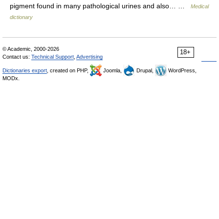
pigment found in many pathological urines and also… …
Medical
dictionary
© Academic, 2000-2026
18+
Contact us:
Technical Support
,
Advertising
Dictionaries export
, created on PHP,
Joomla,
Drupal,
WordPress,
MODx.