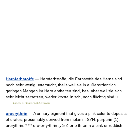
Harnfarbstoffe
— Harnfarbstoffe, die Farbstoffe des Harns sind
noch sehr wenig untersucht, theils weil sie in außerordentlich
geringen Mengen im Harn enthalten sind, bes. aber weil sie sich
sehr leicht zersetzen, weder krystallinisch, noch flüchtig sind u.…
…
Pierer's Universal-Lexikon
uroerythrin
— A urinary pigment that gives a pink color to deposits
of urates; presumably derived from melanin. SYN: purpurin (1),
urerythrin. * * * uro·er·y·thrin .yu̇r ō er ə thrən n a pink or reddish