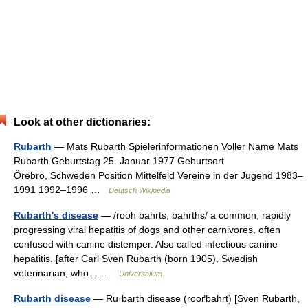
Look at other dictionaries:
Rubarth
— Mats Rubarth Spielerinformationen Voller Name Mats
Rubarth Geburtstag 25. Januar 1977 Geburtsort
Örebro, Schweden Position Mittelfeld Vereine in der Jugend 1983–
1991 1992–1996 …
Deutsch Wikipedia
Rubarth's disease
— /rooh bahrts, bahrths/ a common, rapidly
progressing viral hepatitis of dogs and other carnivores, often
confused with canine distemper. Also called infectious canine
hepatitis. [after Carl Sven Rubarth (born 1905), Swedish
veterinarian, who… …
Universalium
Rubarth disease
— Ru·barth disease (rooґbahrt) [Sven Rubarth,