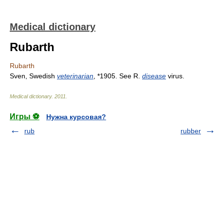
Medical dictionary
Rubarth
Rubarth
Sven, Swedish
veterinarian
, *1905. See R.
disease
virus.
Medical dictionary
.
2011
.
Игры ⚽
Нужна курсовая?
rub
rubber