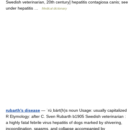
Swedish veterinarian, 20th century] hepatitis contagiosa canis; see
under hepatitis …
Medical dictionary
rubarth's disease
— ˈrüˌbärt(h)s noun Usage: usually capitalized
R Etymology: after C. Sven Rubarth b1905 Swedish veterinarian :
a highly fatal febrile virus hepatitis of dogs marked by shivering,
incoordination, spasms, and collapse accompanied by