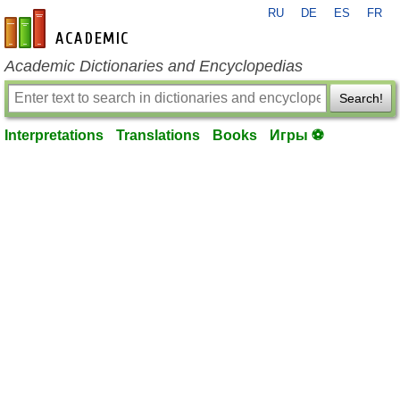
RU
DE
ES
FR
en-academic.com
Academic Dictionaries and Encyclopedias
Search!
Interpretations
Translations
Books
Игры ⚽