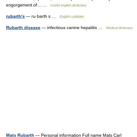
engorgement of… …
Useful english dictionary
rubarth's
— ru·barth s …
English syllables
Rubarth disease
— infectious canine hepatitis …
Medical dictionary
Mats Rubarth
— Personal information Full name Mats Carl