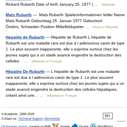
Rickard Rubarth Date of birth January 25, 1977 ( …
Wikipedia
Mats Rubarth
— Mats Rubarth Spielerinformationen Voller Name
Mats Rubarth Geburtstag 25. Januar 1977 Geburtsort
Örebro, Schweden Position Mittelfeldspieler …
Deutsch Wikipedia
Hepatite de Rubarth
— Hépatite de Rubarth L hépatite de
Rubarth est une maladie rare est due à l adénovirus canin de type
1. Le plus souvent inapparente, elle s exprime surtout chez les
jeunes sujets qui a un stade avancé engendre la destruction des
cellules… …
Wikipédia en Français
Hépatite De Rubarth
— L hépatite de Rubarth est une maladie
rare est due à l adénovirus canin de type 1. Le plus souvent
inapparente, elle s exprime surtout chez les jeunes sujets qui a un
stade avancé engendre la destruction des cellules hépatiques,
créant ainsi une… …
Wikipédia en Français
© Academic, 2000-2026
18+
Contact us:
Technical Support
,
Advertising
Dictionaries export
, created on PHP,
Joomla,
Drupal,
WordPress,