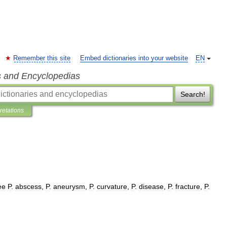
Remember this site
Embed dictionaries into your website
EN
s and Encyclopedias
Search!
pretations
ee
P
.
abscess
,
P
.
aneurysm
,
P
.
curvature
,
P
.
disease
,
P
.
fracture
,
P
.