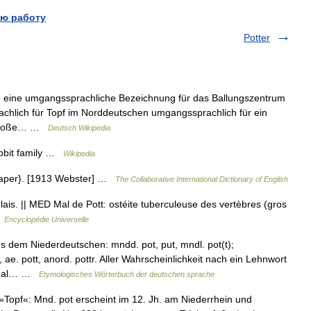
ю работу
Potter
e eine umgangssprachliche Bezeichnung für das Ballungszentrum
hlich für Topf im Norddeutschen umgangssprachlich für ein
e große… …
Deutsch Wikipedia
obbit family …
Wikipedia
{Paper}. [1913 Webster] …
The Collaborative International Dictionary of English
ais. || MED Mal de Pott: ostéite tuberculeuse des vertèbres (gros
…
Encyclopédie Universelle
 dem Niederdeutschen: mndd. pot, put, mndl. pot(t);
. pott, anord. pottr. Aller Wahrscheinlichkeit nach ein Lehnwort
øndal… …
Etymologisches Wörterbuch der deutschen sprache
 »Topf«: Mnd. pot erscheint im 12. Jh. am Niederrhein und