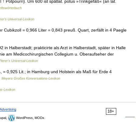
kel ↑ Potpourri). Um 600 ist spätlat. potus »Trinkgefäß« (an lat.
ftswörterbuch
rer's Universal-Lexikon
Cubikzoll = 0,966 Liter = 0,843 preuß. Quart, zerfällt in 4 Paegle
in Halberstadt; prakticirte als Arzt in Halberstadt, später in Halle
hemie am Medicochirurgischen Collegium u. Oberaufseher der
Pierer's Universal-Lexikon
= 0,925 Lit.; in Hamburg und Holstein als Maß für Erde 4
…
Meyers Großes Konversations-Lexikon
ns-Lexikon
Advertising
18+
upal,
WordPress, MODx.