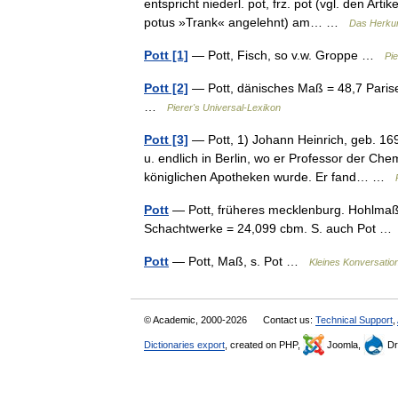
entspricht niederl. pot, frz. pot (vgl. den Arti
potus »Trank« angelehnt) am… …
Das Herkun
Pott [1]
— Pott, Fisch, so v.w. Groppe …
Pie
Pott [2]
— Pott, dänisches Maß = 48,7 Pariser 
…
Pierer's Universal-Lexikon
Pott [3]
— Pott, 1) Johann Heinrich, geb. 1692 
u. endlich in Berlin, wo er Professor der C
königlichen Apotheken wurde. Er fand… …
Pott
— Pott, früheres mecklenburg. Hohlmaß, 
Schachtwerke = 24,099 cbm. S. auch Pot 
Pott
— Pott, Maß, s. Pot …
Kleines Konversatio
© Academic, 2000-2026
Contact us:
Technical Support
,
Dictionaries export
, created on PHP,
Joomla,
Dr