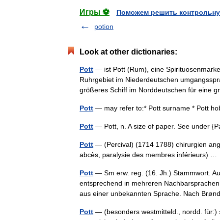
Игры ⚽
Поможем решить контрольну
potion
Look at other dictionaries:
Pott
— ist Pott (Rum), eine Spirituosenmark
Ruhrgebiet im Niederdeutschen umgangssprac
größeres Schiff im Norddeutschen für ein
Pott
— may refer to:* Pott surname * Pott h
Pott
— Pott, n. A size of paper. See under 
Pott
— (Percival) (1714 1788) chirurgien angl
abcès, paralysie des membres inférieurs) 
Pott
— Sm erw. reg. (16. Jh.) Stammwort. Aus
entsprechend in mehreren Nachbarsprachen, ae
aus einer unbekannten Sprache. Nach Br
Pott
— (besonders westmitteld., nordd. für:)