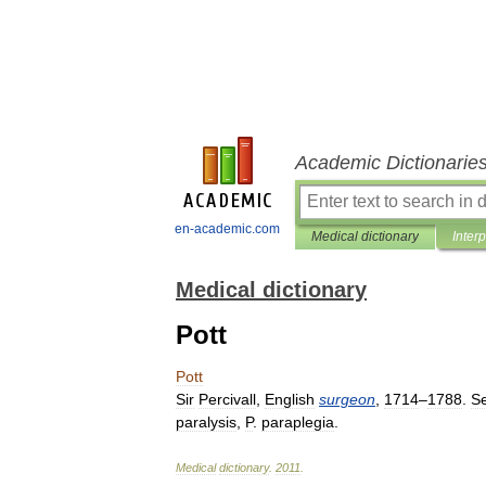
Academic Dictionarie
en-academic.com
Medical dictionary
Inter
Medical dictionary
Pott
Pott
Sir
Percivall
,
English
surgeon
,
1714
–
1788
.
S
paralysis
,
P
.
paraplegia
.
Medical
dictionary
.
2011
.